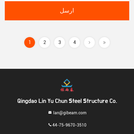
ارسل
1
2
3
4
Qingdao Lin Yu Chun Steel Structure Co.
lan@gibeam.com
44-75-9670-3510