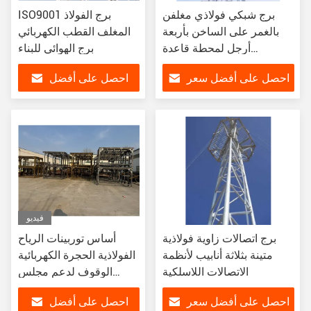
برج شبكي فولاذي مغلفن
ISO9001 برج الفولاذ
بالغمر على الساخن بأربعة
المغلف القطب الكهربائي
أرجل لمحطة قاعدة
برج الهوائي للبناء
الاتصالات وتركيب هوائي
احصل على أفضل سعر
احصل على أفضل
الميكروويف
سعر
فيديو
برج اتصالات زاوية فولاذية
أساس توربينات الرياح
متينة بثلاثة أنابيب لأنظمة
الفولاذية الحجرة الكهربائية
الاتصالات اللاسلكية
الوقوف لدعم مجلس
الوزراء الكهربائي في أسفل
احصل على أفضل سعر
احصل على أفضل
برج الرياح