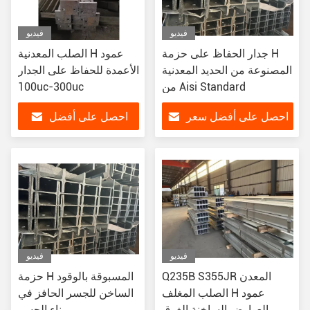
فيديو
فيديو
جدار الحفاظ على حزمة H
الصلب المعدنية H عمود
المصنوعة من الحديد المعدنية
الأعمدة للحفاظ على الجدار
من Aisi Standard
100uc-300uc
احصل على أفضل سعر
احصل على أفضل
سعر
فيديو
فيديو
Q235B S355JR المعدن
حزمة H المسبوقة بالوقود
الصلب المغلف H عمود
الساخن للجسر الحافز في
العوارض الساخنة الغرق
بناء الجسر