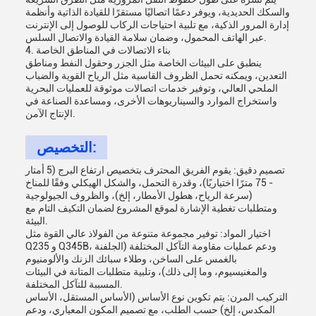
والسكك الحديدية، ويوفر دعمًا اتصاليًا مستقرًا للقيادة الذاتية وأنظمة
إدارة المرور الذكية، مع تلبية احتياجات الركاب للوصول إلى الإنترنت
عبر الهاتف المحمول، وضمان سلامة القيادة والاتصال السلس.​
4. بناء الاتصالات في المناطق الخاصة
ينطبق على البيئات الخاصة مثل الجزر وحقول النفط ومناطق
التعدين، ويمكنه تحمل الظروف القاسية مثل الرياح القوية والضباب
الملحي العالي، وتوفير خدمات اتصالات موثوقة للعمليات البحرية
واستخراج الموارد والسيناريوهات الأخرى، ومساعدة الصناعة في
الإنتاج الآمن.
التخصيص:
تصميم دقيق: يقوم الفريق المحترف بتخصيص ارتفاع البرج (5 أمتار
- 75 مترًا اختياريًا)، وقدرة التحمل، والشكل الهيكلي وفقًا للمناخ
(سرعة الرياح، هطول الأمطار، إلخ)، والظروف الجيولوجية
ومتطلبات تغطية الإشارة لموقع المشروع لضمان التكيف التام مع
البيئة.​
اختيار المواد: توفير مجموعة متنوعة من الفولاذ عالي القوة مثل
Q235 و Q345B، ودعم عمليات مقاومة التآكل المختلفة (الجلفنة
بالغمس على الساخن، وطلاء سبائك الزنك والألومنيوم
والمغنيسيوم، وما إلى ذلك)، وتلبية متطلبات المتانة في البيئات
المسببة للتآكل المختلفة.​
التركيب المرن: يتم تكوين نوع الأساس (الأساس المستقل، الأساس
المكدس، إلخ) حسب الطلب، مع تصميم المكون المعياري، ودعم