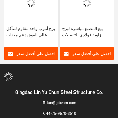
بيع المصنع مباشرة لبرج
برج أنبوب واحد مقاوم للتآكل
زاوية فولاذي للاتصالات
عالي القوة يدعم معدات
بأربعة أرجل من الفولاذ عالي
الجيل الرابع والخامس تصميم
الجودة Q355B المجلفن
وحدات يتكيف مع
بالغمر الساخن
سيناريوهات متعددة
احصل على أفضل سعر
احصل على أفضل سعر
والتركيب السريع
Qingdao Lin Yu Chun Steel Structure Co.
lan@gibeam.com
44-75-9670-3510