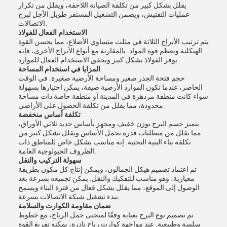
يقلل بشكل كبير من تكلفة الصيانة اللاحقة، ويقلل من تكرار
عمليات التفتيش، ويضمن التشغيل المستقر طويل الأجل لبرج
الاتصالات.​
الاستخدام الفعال للفولاذ
يتم ترتيب الأبراج الثلاثة في مثلث متساوي الأضلاع، مما يحسن القوة
الهيكلية ويعظم قوة المواد. بالمقارنة مع أنواع الأبراج الأخرى، فإنه
يوفر الفولاذ بشكل كبير ويحقق الاستخدام الفعال للموارد.​
المزايا في استخدام المساحة
حجم فتحة الجذر صغير ومساحة الأرضية صغيرة. في الوقت
الحاضر، عندما تكون الموارد الأرضية ضيقة، يمكن اختيارها بسهولة
سواء كانت منطقة مزدهرة في المدينة أو منطقة خاصة ذات مساحة
محدودة، مما يقلل من تكلفة الحصول على الأراضي.​
تكلفة أساس منخفضة
يتميز جسم البرج بوزن خفيف ومجهز بأساس جديد ثلاثي الأوراق،
مما يقلل من متطلبات قدرة تحمل الأساس ويقلل بشكل كبير من
تكلفة بناء البنية التحتية. إنه مناسب بشكل خاص للمناطق ذات
الظروف الجيولوجية العامة.​
سهولة التركيب والنقل
تم اعتماد تصميم هيكل الجمالون، ويمكن إنتاج كل مكون بطريقة
معيارية، وهو مناسب للتفكيك والنقل. يمكن تجميعه بسرعة بعد
الوصول إلى الموقع، مما يقلل بشكل فعال من فترة البناء ويسمح
ببدء تشغيل شبكة الاتصالات بسرعة.​
ضمان مقاومة الكوارث والسلامة
تم تصميم نوع البرج بعناية وفقًا لمنحنى حمل الرياح، مع خطوط
سلسة وطبيعية. عند مواجهة كوارث رياح نادرة، يمكنه تفريغ القوة