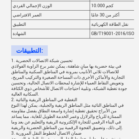
10.000 كجم
الوزن الإجمالي الفردي
أكثر من 30 عامًا
العمر الافتراضي
نقل الطاقة الكهربائية
التطبيق
GB/T19001-2016/ISO 9
الشهادة
التطبيقات:
1. تحسين شبكة الاتصالات الحضرية
في بيئة حضرية بها مبانٍ شاهقة، يمكن نشر برج الزاوية الفولاذي
للاتصالات ثلاثي الأنابيب بمرونة في المناطق السكنية والمناطق
التجارية والأماكن الأخرى ذات المساحة الصغيرة والتركيب المريح،
وتعويض النقاط العمياء للإشارة لمحطات الاتصال الحالية، وتحسين
جودة تغطية الشبكة، وتلبية احتياجات الاتصال للأشخاص ذوي الكثافة
السكانية العالية.​
2. التغطية في المناطق الريفية والنائية
في المناطق النائية مثل المناطق الريفية والجبلية، يمكن لهذا النوع
من الأبراج تحقيق تغطية إشارة واسعة النطاق بفضل مقاومته
الممتازة للرياح والزلازل وعمر الخدمة الطويل للغاية، مما يساعد
في البناء الرقمي للتجارة الإلكترونية الريفية والتعليم عن بعد وما
إلى ذلك، وتضييق الفجوة الرقمية بين المناطق الحضرية والريفية.​
3. ضمان الاتصال لخطوط النقل المرورية
يتم نشره على طول خطوط النقل المرورية مثل الطرق السريعة