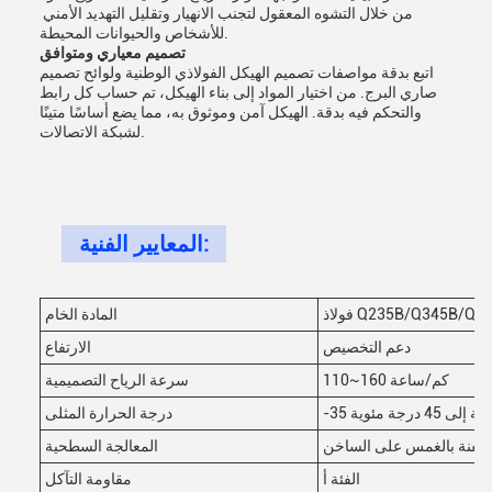
من خلال التشوه المعقول لتجنب الانهيار وتقليل التهديد الأمني ​​
للأشخاص والحيوانات المحيطة.​
تصميم معياري ومتوافق
اتبع بدقة مواصفات تصميم الهيكل الفولاذي الوطنية ولوائح تصميم
صاري البرج. من اختيار المواد إلى بناء الهيكل، تم حساب كل رابط
والتحكم فيه بدقة. الهيكل آمن وموثوق به، مما يضع أساسًا متينًا
لشبكة الاتصالات.
المعايير الفنية:
اذ Q235B/Q345B/Q355B
المادة الخام
دعم التخصيص
الارتفاع
110~160 كم/ساعة
سرعة الرياح التصميمية
لى 45 درجة مئوية
درجة الحرارة المثلى
جلفنة بالغمس على الساخن
المعالجة السطحية
الفئة أ
مقاومة التآكل