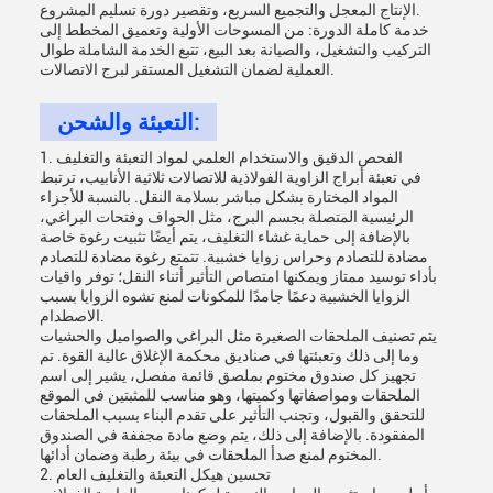
الإنتاج المعجل والتجميع السريع، وتقصير دورة تسليم المشروع.​
خدمة كاملة الدورة: من المسوحات الأولية وتعميق المخطط إلى
التركيب والتشغيل، والصيانة بعد البيع، تتبع الخدمة الشاملة طوال
العملية لضمان التشغيل المستقر لبرج الاتصالات.
التعبئة والشحن:
1. الفحص الدقيق والاستخدام العلمي لمواد التعبئة والتغليف
في تعبئة أبراج الزاوية الفولاذية للاتصالات ثلاثية الأنابيب، ترتبط
المواد المختارة بشكل مباشر بسلامة النقل. بالنسبة للأجزاء
الرئيسية المتصلة بجسم البرج، مثل الحواف وفتحات البراغي،
بالإضافة إلى حماية غشاء التغليف، يتم أيضًا تثبيت رغوة خاصة
مضادة للتصادم وحراس زوايا خشبية. تتمتع رغوة مضادة للتصادم
بأداء توسيد ممتاز ويمكنها امتصاص التأثير أثناء النقل؛ توفر واقيات
الزوايا الخشبية دعمًا جامدًا للمكونات لمنع تشوه الزوايا بسبب
الاصطدام.​
يتم تصنيف الملحقات الصغيرة مثل البراغي والصواميل والحشيات
وما إلى ذلك وتعبئتها في صناديق محكمة الإغلاق عالية القوة. تم
تجهيز كل صندوق مختوم بملصق قائمة مفصل، يشير إلى اسم
الملحقات ومواصفاتها وكميتها، وهو مناسب للمثبتين في الموقع
للتحقق والقبول، وتجنب التأثير على تقدم البناء بسبب الملحقات
المفقودة. بالإضافة إلى ذلك، يتم وضع مادة مجففة في الصندوق
المختوم لمنع صدأ الملحقات في بيئة رطبة وضمان أدائها.​
2. تحسين هيكل التعبئة والتغليف العام