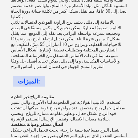
طبقة واقية كثيفة مضادة للصدأ، والتي تقاوم بشكل فعال الوسائط
المسببة للتآكل مثل مياه الأمطار ورذاذ الملح، ولها عمر خدمة مصمم
يصل إلى 30 عامًا، مما يقلل بشكل كبير من تكلفة صيانة دورة الحياة
بأكملها.​
بالإضافة إلى ذلك، يعتمد برج الزاوية الفولاذي للاتصالات ثلاثي
الأنابيب تصميمًا معياريًا. يمكن تجميع كل مكون مسبقًا في المصنع
وتجميعه بسرعة بواسطة البراغي بعد نقله إلى الموقع، مما يقلل
بشكل كبير من فترة البناء. يمكن تعديل ارتفاع البرج بمرونة وفقًا
للاحتياجات الفعلية، ويتراوح من 10 أمتار إلى 55 مترًا، للتكيف مع
التضاريس المختلفة ومتطلبات تغطية الإشارة. أشكال الأساس
متنوعة، بما في ذلك الأساس المستقل من الخرسانة المسلحة،
والأساسات المكدسة، وما إلى ذلك. يمكن تحديد أفضل حل وفقًا
لتقرير المسح الجيولوجي لضمان استقرار أساس البرج.
الميزات:
مقاومة الرياح غير العادية
تُستخدم الأنابيب الفولاذية غير الملحومة لبناء الأبراج، والتي تتميز
بمعامل حمل رياح منخفض. عند مواجهة رياح قوية، يمكنها أن تشتت
قوة الرياح بشكل فعال، وتظهر مقاومة ممتازة للرياح، وتحمي
سلامة معدات الاتصال، وتضمن الإرسال المستمر للإشارة.​
اتصال مستقر وصيانة منخفضة
يتصل البرج بمساعدة شفة خارجية، بحيث تتحمل البراغي بشكل
أساسي الشد، والذي من غير المرجح أن يتضرر من إجهاد القص، مما