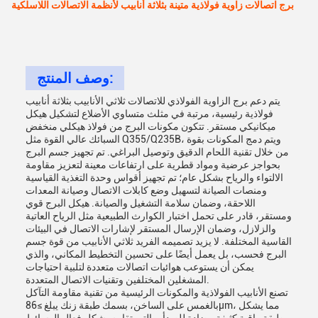
برج اتصالات زاوية فولاذية متينة بثلاثة أنابيب لأنظمة الاتصالات اللاسلكية
وصف المنتج:
يتم دعم برج الزاوية الفولاذي للاتصالات ثلاثي الأنابيب بثلاثة أنابيب
فولاذية رئيسية، مرتبة في مثلث متساوي الأضلاع لتشكيل هيكل
ميكانيكي مستقر. تتكون مكونات البرج من فولاذ هيكلي منخفض
السبائك عالي القوة مثل Q355/Q235B، ويتم دمج المكونات بقوة
من خلال تقنية اللحام الدقيق وتوصيل البراغي. تم تجهيز جسم البرج
بحواجز عرضية ومواد قطرية على ارتفاعات معينة لتعزيز مقاومة
الالتواء والرياح بشكل عام؛ تم تجهيز أقواس وحدة التغذية القياسية
ومنصات الصيانة لتسهيل وضع كابلات الاتصال وصيانة المعدات
اللاحقة، وضمان سلامة التشغيل والصيانة. هيكل البرج قوي
ومستقر، قادر على تحمل اختبار الكوارث الطبيعية مثل الرياح العاتية
والزلازل، وضمان الإرسال المستقر لإشارات الاتصال في البيئات
القاسية المختلفة. لا يزيد تصميمه الفريد ثلاثي الأنابيب من قوة جسم
البرج فحسب، بل يعمل أيضًا على تحسين التخطيط المكاني، والذي
يمكن أن يستوعب هوائيات اتصالات متعددة لتلبية احتياجات
المشغلين المختلفين وتقنيات الاتصال المتعددة.
تصنع الأنابيب الفولاذية والمكونات الرئيسية من تقنية مقاومة التآكل
بالغمس على الساخن، بسمك طبقة زنك يبلغ ≥86μm، مما يشكل