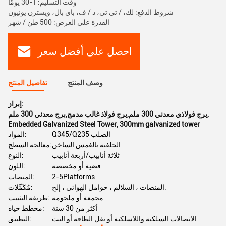
وقت التسليم: 1-30 يومًا
شروط الدفع: لك، / تي تي، د / ف، باي بال، ويسترن يونيون
القدرة على العرض: 500 طن / شهر
احصل على أفضل سعر
وصف المنتج
تفاصيل المنتج
إبراز:
,
برج فولاذي معدني 300 ملم,برج فولاذ غالب مدمج,برج معدني 300 ملم
Embedded Galvanized Steel Tower
,
300mm galvanized tower
Q345/Q235 الصلب
المواد:
الجلفنة بالغمس الساخن
معالجة السطح:
ثلاثة أنابيب/أربعة أنابيب
النوع:
فضية أو مخصصة
اللون:
2-5Platforms
المنصات:
المنصات ، السلالم ، حوامل الهوائي ، إلخ.
مُكَمِّلات:
مجمعة أو ملحومة
طريقة التثبيت:
أكثر من 30 سنة
مخطط حياه:
الاتصالات السلكية واللاسلكية أو نقل الطاقة أو البث
التطبيق: