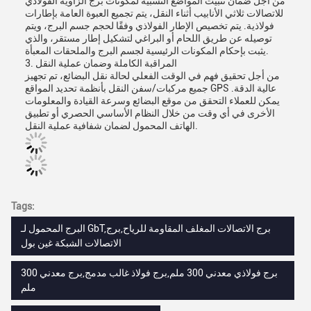
من أجل ضمان تثبيت المواضع النسبية لمكونات برج الزاوية الفولاذي
للاتصالات ثلاثي الأنابيب أثناء النقل، يتم تجميع العبوة العامة بإطارات
فولاذية. يتم تخصيص الإطار الفولاذي وفقًا لحجم جسم البرج، ويتم
توصيله عن طريق اللحام أو البراغي لتشكيل إطار مستقر، والذي
يثبت بإحكام المكونات الرئيسية لجسم البرج والملحقات المعبأة.
3. المراقبة الكاملة وضمان عملية النقل
من أجل تحقيق فهم في الوقت الفعلي لحالة نقل البضائع، تم تجهيز
جميع مركبات/سفن النقل بأنظمة تحديد المواقع GPS عالية الدقة.
يمكن للعملاء التحقق من موقع البضائع وسرعة القيادة والمعلومات
الأخرى في أي وقت من خلال النظام الأساسي الحصري أو تطبيق
الهاتف المحمول لضمان شفافية عملية النقل.
Tags:
البرج المحمول لـ GbT,برج الاتصالات المغلف المقاومة للرياح,برج
الاتصالات الشبكة غين بول
برج فولاذي معدني 300 ملم,برج فولاذ غالب مدمج,برج معدني 300
ملم