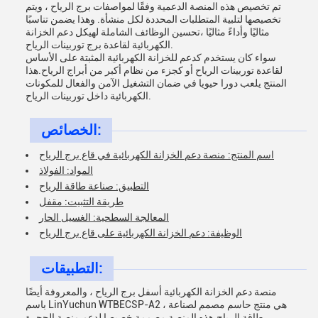
تم تخصيص هذه المنصة الدعمية وفقًا لمواصفات برج الرياح ، ويتم
تخصيصها لتلبية المتطلبات المحددة لكل منشأة. وهذا يضمن تناسبًا
مثاليًا وأداءً مثاليًا ،تحسين الوظائف الشاملة لهيكل دعم الخزانة
الكهربائية لقاعدة برج توربينات الرياح.
سواء كان يستخدم كدعم للخزانة الكهربائية المثبتة على الأساس
لقاعدة توربينات الرياح أو كجزء من نظام أكبر من أبراج الرياح.هذا
المنتج يلعب دورا حيويا في ضمان التشغيل الآمن والفعال للمكونات
الكهربائية داخل توربينات الرياح.
الخصائص:
اسم المنتج: منصة دعم الخزانة الكهربائية في قاع برج الرياح
المواد: الفولاذ
التطبيق: صناعة طاقة الرياح
طريقة التثبيت: مقفل
المعالجة السطحية: الغسيل الحار
الوظيفة: دعم الخزانة الكهربائية على قاع برج الرياح
التطبيقات:
منصة دعم الخزانة الكهربائية أسفل برج الرياح ، والمعروفة أيضًا
باسم LinYuchun WTBECSP-A2 ، هي منتج حاسم مصمم لصناعة
طاقة الرياح.هذه المنصة مصممة خصيصا لدعم منصة الحجرة