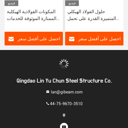
فيديو
فيديو
حلول الفولاذ الهيكلي
المكونات الفولاذية الهيكلية
المتميزة القدرة على تحمل
الممتازة الموثوقة للخدمات
الحمل الاستثنائية مقاومة
الثقيلة الهندسة الأداء الطويل
التآكل للبناء الحديث
الأمد في البناء
احصل على أفضل سعر
احصل على أفضل سعر
Qingdao Lin Yu Chun Steel Structure Co.
lan@gibeam.com
44-75-9670-3510