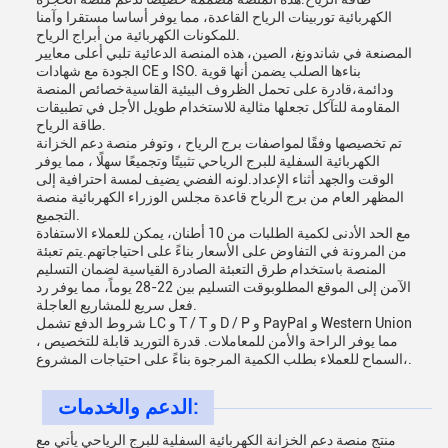
الكهربائية توربينات الرياح القاعدة، مما يوفر أساسا مستقرا وآمنا
للمكونات الكهربائية من أبراج الرياح.
المصنعة في شاندونغ، الصين، هذه المنصة الدعائية تلبي أعلى معايير
الجودة مع شهادات CE و ISO. بناءها الصلب يضمن أنها قوية
ودائمة،قادرة على تحمل الظروف البيئية القاسيةخصائص المنصة
المقاومة للتآكل تجعلها مثالية للاستخدام طويل الأجل في تطبيقات
طاقة الرياح.
تم تخصيصها وفقًا لمواصفات برج الرياح ، وتوفر منصة دعم الخزانة
الكهربائية السفلية للبرج الرياحي تثبيتًا وتجميعًا سهلًا ، مما يوفر
الوقت والجهد أثناء الإعداد.لونه الفضي يضيف لمسة احترافية إلى
المظهر العام من برج الرياح قاعدة مجلس الوزراء الكهربائية منصة
التجميع.
مع الحد الأدنى لكمية الطلبات من 10 أطنان، يمكن للعملاء الاستفادة
من المرونة في التفاوض على الأسعار بناءً على احتياجاتهم.يتم تعبئة
المنصة باستخدام طرق التعبئة الصادرة القياسية لضمان التسليم
الآمن إلى الموقع المطلوبوقت التسليم بين 22-28 يوماً، مما يوفر رد
فعل سريع للمشاريع العاجلة.
شروط الدفع تشمل LC و T / T و D / P و PayPal و Western Union
، مما يوفر الراحة والأمن للمعاملات. قدرة التوريد قابلة للتخصيص
،السماح للعملاء بطلب الكمية المرجوة بناءً على احتياجات المشروع.
الدعم والخدمات:
منتج منصة دعم الخزانة الكهربائية السفلية للبرج الرياحي يأتي مع