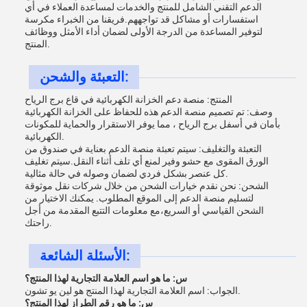
الدعم التقني الشامل للمنتج والخدمات لمساعدة العملاء في أي
استفسارات أو مشاكل قد تواجههم.فريقنا من الخبراء مكرسة
لتوفير المساعدة من الدرجة الأولى لضمان أداء الأمثل ووظائف
المنتج.
التعبئة والشحن:
المنتج: منصة دعم الخزانة الكهربائية في قاع برج الرياح
وصف: تم تصميم منصة الدعم هذه للحفاظ على الخزانة الكهربائية
بأمان في أسفل برج الرياح ، مما يوفر الاستقرار والحماية للمكونات
الكهربائية.
التعبئة والتغليف: سيتم تعبئة منصة الدعم بعناية في صندوق من
الورق المقوى مع حشو وفير لمنع أي تلف أثناء النقل.سيتم تغليف
كل عنصر بشكل فردي لضمان وصوله في حالة مثالية.
الشحن: نحن نقدم خيارات الشحن من خلال شركات نقل موثوقة
لتسليم منصة الدعم إلى الموقع المطلوب. يمكنك الاختيار من
الشحن القياسي أو السريع،مع معلومات التتبع المقدمة من أجل
راحتك.
الأسئلة الشائعة:
س: ما هو اسم العلامة التجارية لهذا المنتج؟
الجواب: اسم العلامة التجارية لهذا المنتج هو لين يو تشون.
س: ما هو رقم الطراز لهذا المنتج؟