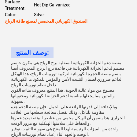
Surface
Hot Dip Galvanized
Treatment:
Color:
Silver
الصندوق الكهربائي المخصص لمصنع طاقة الرياح
وصف المنتج:
منصة دعم الخزانة الكهربائية السفلية برج الرياح هي مكون حاسم
مصمم لدعم الخزانة الكهربائية في قاعدة برج الرياح.المعروف أيضا
باسم منصة الحجرة الكهربائية لتركيبة توربينات الرياح، هذا الهيكل
الداعم ضروري لضمان التثبيت الآمن والمؤمن للمكونات الكهربائية
داخل نظام توربينات الرياح.
مصنوع من مواد عالية الجودة، هذا المنتج معروف ببناءه القوي
والمتين.مما يجعلها مناسبة لدعم الخزانة الكهربائية ومحتوياتها
بسهولة.
وبالإضافة إلى قدرتها الرائعة على الحمل، فإن منصة الدعم هذه
مقاومة للتآكل، وذلك بفضل معالجة سطحها من الغلاف
الحراري.هذا يضمن أن الهيكل محمي من عناصر البيئة، تمديد عمرها
والحفاظ على سلامتها الهيكلية مع مرور الوقت.
واحدة من الميزات الرئيسية لهذا المنتج هي سهولة التثبيت.توفير
الوقت والجهد أثناء إعداد نظام توربينات الرياح.