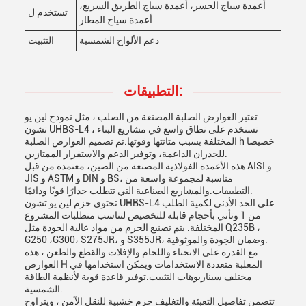
أعمدة سياج الجسر، أعمدة سياج الطريق السريع،
تستخدم ل
أعمدة سياج المطار
دعم الألواح الشمسية
التثبيت
التطبيقات:
تعتبر العوارض الصلبة المصنعة من الصلب ، مثل نموذج لين يو
تشون UHBS-L4 ، تستخدم على نطاق واسع في مشاريع البناء
المختلفة بسبب متانتها وقوتها.تم تصميم العوارض الصلبة h خصيصا
للجدران الداعمة، وتوفير الدعم والاستقرار الممتازين.
هذه الأعمدة الفولاذية المصنعة من الصين، معتمدة من قبل AISI و
JIS و ASTM و DIN و BS، مناسبة لمجموعة واسعة من
التطبيقات.والمشاريع الصناعية التي تتطلب جدارًا قويًا ودائمًا.
تحتوي حزم لين يو تشون UHBS-L4 على الحد الأدنى لكمية الطلب
من 1 وتأتي بأحجام قابلة للتخصيص لتناسب متطلبات المشروع
المختلفة. يتم تصنيع الحزم من مواد عالية الجودة مثل Q235B ،
G250 ،G300، S275JR، و S355JR، وضمان الجودة والموثوقية.
مع القدرة على الانحناء واللحام والإفلات والقطع والطعن ، هذه
العوارض H المعلبة متعددة الاستخدامات ويمكن استخدامها في
مختلف سيناريوهات التثبيت.توفير قاعدة قوية لأنظمة الطاقة
الشمسية.
تتضمن تفاصيل التعبئة والتغليف حزم خشبية للنقل الآمن ، ويتراوح