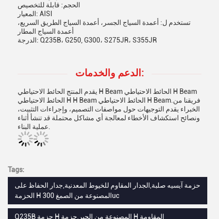
الحجم: قابلة للتخصيص
المعيار: AISI
تستخدم ل: أعمدة السياج الجسر، أعمدة السياج الطريق السريع،
أعمدة السياج المطار
الدرجة: Q235B، G250, G300، S275JR، S355JR
الدعم والخدمات:
يقدم المنتج الحائط الاحتياطي H Beam الحائط الاحتياطي H Beam
الحائط الاحتياطي H H Beam الحائط الاحتياطي H Beam.فريقنا من
الخبراء يقدم التوجيهات حول مواصفات التصميم، وإجراءات التثبيت،
ونصائح استكشاف الأخطاء لمعالجة أي مشاكل محتملة قد تنشأ أثناء
عملية البناء.
Tags:
حزمة آيسيه صلبة,الجدار المقاوم للخيوط المعدنية,جدار الحفاظ على
الحزمة H المصنوعة من الصمغ 300uc
Q235B حزمة H المصنوعة من الحبر,حزمة H المقاومة