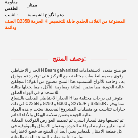
مقاومة
ممتاز
الطقس:
دعم الألواح الشمسية
التثبيت:
الصف Q235B الحزمة H المصنوعة من الغلاف الجلدي قابلة للتخصيص
ودائمة
وصف المنتج:
الجدار الاحتياطي H Beam galvanized هو منتج متعدد الاستخدامات
وقوي مصمم لتطبيقات مختلفة ، مع التركيز على توفير دعم موثوق
به ، وخاصة للألواح الشمسية.هذا المنتج مصنوع من الفولاذ المجلفن
عالية الجودة، مما يضمن المتانة ومقاومة التآكل ، مما يجعلها مثالية
للاستخدام في الهواء الطلق.
الجدار الاحتياطي المغلف بالشعاع H متوفر في درجات مختلفة بما
في ذلك Q235B و G250 و G300 و S275JR و S355JR ، مما يوفر
خيارات تتناسب مع متطلبات المشروع المحددة.استخدام هذه المواد
عالية الجودة يضمن سلامة الهيكل والأداء الدائم.
تم تصنيعها وفقا لمعيار آيسي، تم تصميم العوارض الفولاذية المعلبة
لتلبية تدابير صارمة لمراقبة الجودة، وضمان الاتساق والموثوقية في
كل قطعة.الامتثال للمعايير يعني أيضا أن المنتج قد خضع لاختبارات
صارمة لتلبية معايير الصناعة للقوة والمتانة.