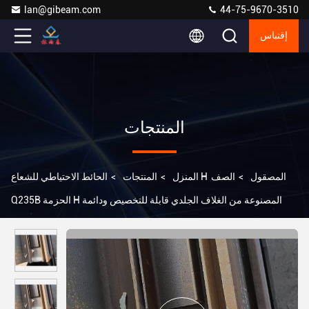
lan@gibeam.com
44-75-9670-3510
إقتباس
المنتجات
الحائط الاحتياطي للشعاع H المصقول
>
الصف
المنزل
>
المنتجات
>
Q235B الحزمة H المصنوعة من الغلاف الجلدي قابلة للتخصيص ودائمة