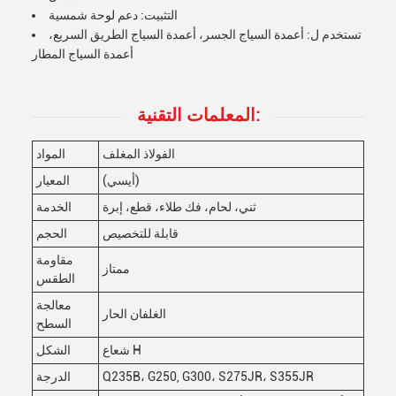
التثبيت: دعم لوحة شمسية
تستخدم ل: أعمدة السياج الجسر، أعمدة السياج الطريق السريع،
أعمدة السياج المطار
المعلمات التقنية:
الفولاذ المغلف
المواد
(أيسي)
المعيار
ثني، لحام، فك طلاء، قطع، إبرة
الخدمة
قابلة للتخصيص
الحجم
مقاومة
ممتاز
الطقس
معالجة
الغلفان الحار
السطح
شعاع H
الشكل
Q235B، G250, G300، S275JR، S355JR
الدرجة