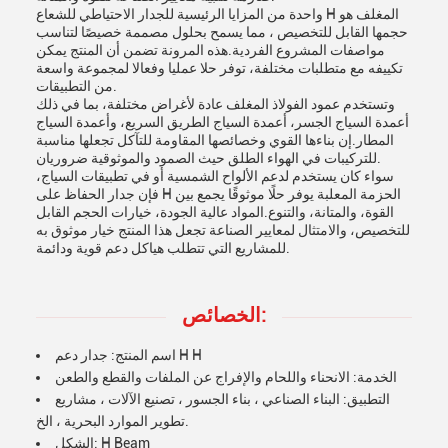
واحدة من المزايا الرئيسية للجدار الاحتياطي للشعاع H المغلف هو
حجمها القابل للتخصيص ، مما يسمح بحلول مصممة خصيصًا لتناسب
مواصفات المشروع الفردية.هذه المرونة تضمن أن المنتج يمكن
تكييفه مع متطلبات مختلفة، توفر حلا عمليا وفعالا لمجموعة واسعة
من التطبيقات.
وتستخدم عمود الفولاذ المغلف عادة لأغراض مختلفة، بما في ذلك
أعمدة السياج الجسر، أعمدة السياج الطريق السريع، وأعمدة السياج
المطار.إن بناءها القوي وخصائصها المقاومة للتآكل تجعلها مناسبة
للتركيبات في الهواء الطلق حيث الصمود والموثوقية ضروريان.
سواء كان يستخدم لدعم الألواح الشمسية أو في تطبيقات السياج،
فإن جدار الحفاظ على H الحزمة المعلبة يوفر حلًا موثوقًا يجمع بين
القوة، والمتانة، والتنوع.المواد عالية الجودة، خيارات الحجم القابل
للتخصيص، والامتثال لمعايير الصناعة تجعل هذا المنتج خيار موثوق به
للمشاريع التي تتطلب هياكل دعم قوية ودائمة.
الخصائص:
اسم المنتج: جدار دعم H H
الخدمة: الانحناء واللحام والإفراج عن الملفات والقطع والطعن
التطبيق: البناء الصناعي ، بناء الجسور ، تصنيع الآلات ، مشاريع
تطوير الموارد البحرية ، الخ.
الشكل: H Beam