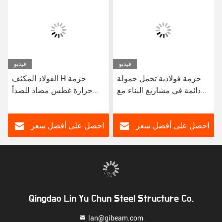
فيديو
فيديو
حزمة فولاذية تحمل حمولة
الفولاذ المكثف H حزمة
دائمة في مشاريع البناء مع
حرارة غطس مضاد للصدأ
خدمة لحام موثوق بها
الفولاذ الهيكلي لمشاريع البناء
احصل على أفضل سعر
احصل على أفضل سعر
Qingdao Lin Yu Chun Steel Structure Co.
lan@gibeam.com