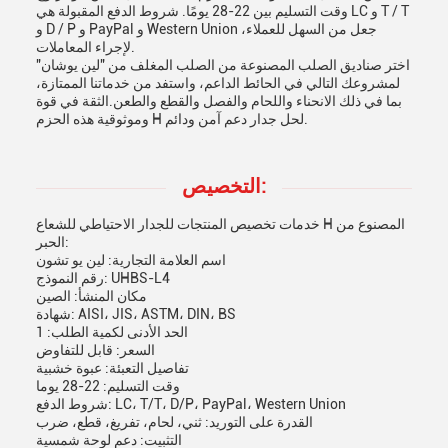
وقت التسليم بين 22-28 يومًا. شروط الدفع المقبولة هي LC و T / T
و D / P و PayPal و Western Union ،جعل من السهل للعملاء
لإجراء المعاملات.
اختر صناديق الصلب المصنوعة من الصلب المغلف من "لين يوشان"
لمشروعك التالي في الحائط الداعم، واستفد من خدماتنا الممتازة،
بما في ذلك الانحناء واللحام والفصل والقطع والطعن.الثقة في قوة
وموثوقية هذه الحزم H لحل جدار دعم آمن ودائم.
التخصيص:
خدمات تخصيص المنتجات للجدار الاحتياطي للشعاع H المصنوع من
الحبر:
اسم العلامة التجارية: لين يو تشون
رقم النموذج: UHBS-L4
مكان المنشأ: الصين
شهادة: AISI، JIS، ASTM، DIN، BS
الحد الأدنى لكمية الطلب: 1
السعر: قابل للتفاوض
تفاصيل التعبئة: عبوة خشبية
وقت التسليم: 22-28 يوما
شروط الدفع: LC، T/T، D/P، PayPal، Western Union
القدرة على التوريد: ثني، لحام، تفريغ، قطع، ضرب
التثبيت: دعم لوحة شمسية