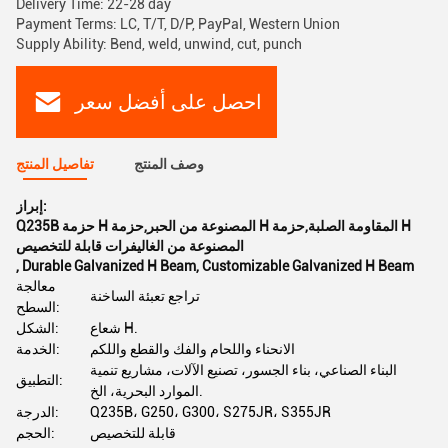
Delivery Time: 22-28 day
Payment Terms: LC, T/T, D/P, PayPal, Western Union
Supply Ability: Bend, weld, unwind, cut, punch
احصل على أفضل سعر
وصف المنتج
تفاصيل المنتج
إبراز:
Q235B حزمة H المصنوعة من الحبر,حزمة H المقاومة الصلبة,حزمة H
المصنوعة من الغاليفرات قابلة للتخصيص
,
Durable Galvanized H Beam
,
Customizable Galvanized H Beam
معالجة
تراجع تعبئة الساخنة
السطح:
شعاع H.
الشكل:
الانحناء واللحام والفك والقطع واللكم
الخدمة:
البناء الصناعي، بناء الجسور، تصنيع الآلات، مشاريع تنمية
التطبيق:
الموارد البحرية، الخ.
Q235B، G250، G300، S275JR، S355JR
الدرجة:
قابلة للتخصيص
الحجم: