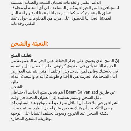
الدعم التقني والخدمات لضمان التثبيت والصيانة السليمة
لمنتجنافريقنا من الخبراء يمكنهم المساعدة في أي أسئلة أو مخاوف
تتعلق بالمنتج وتركيبه. كما نقدم ضمانا لمنتجنا لتوفير راحة البال
لعملائنا.اتصل بنا للحصول على مزيد من المعلومات حول دعمنا
التقني وخدماتنا.
التعبئة والشحن:
تغليف المنتج:
إنّ المنتج الذي يحتوي على جدار الحفاظ على الحزمة المصنوعة من
الحزمة الثابتة يأتي في صندوق كرتوني صلب لضمان نقل و تسليم
آمنين.يتم لف العوارض I في بلاستيك وقائي لمنع أي خدوش أو تلف
أثناء الشحنأبعاد الحزمة هي 8 أقدام طويلة 2 أقدام واسعة 2 أقدام
عالية.
الشحن:
يتم شحن منتج الحائط الاحتياطي I Beam Galvanized عن طريق
ناقل الشحن وسيتم تسليمه إلى العنوان المحدد في وقت
الشراء.يرجى ملاحظة أن الناقل سوف يطلب توقيع عند التسليم، لذا
يرجى التأكد من أن هناك شخص متاح لقبول الطرد. سيتم حساب
تكلفة الشحن عند الخروج وسوف تختلف اعتمادا على الوجهة
وطريقة الشحن المختارة.