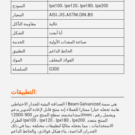
Ipe100، Ipe120، Ipe180، Ipe200
النموذج
AISI،JIS،ASTM،DIN،BS
المعيار
عالية
مقاومة التآكل
أنا أبعث
الشكل
صناعة المعدات الأولية
الخدمة
الحائط الداعم
التطبيق
الفولاذ المغلف
المواد
G300
السلسلة
التطبيقات:
الصداقة البيئية للجدار الاحتياطي I Beam Galvanized هي سمة
هامة تجعله خيارا ممتازا للعملاء.إنه منتج قابل لإعادة التدوير يدعم
الاستدامةيمتد سطح المنتج من 900-12000mm ، ويشمل رقم
الطراز Ipe100 ، Ipe120 ، Ipe180 ، Ipe200. المنتج متعدد
الاستخدامات ، مما يجعله مثاليًا لتطبيقات مختلفة ،بما في ذلك
الجدران الداعمة، بناء هيكل فولاذي، والحائط الداعم