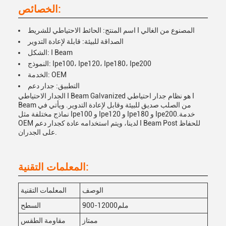
الخصائص:
اسم المنتج: الحائط الاحتياطي للشريط I المصنوع من الغالي
الصداقة للبيئة: قابلة لإعادة التدوير
الشكل: I Beam
النموذج: Ipe100، Ipe120، Ipe180، Ipe200
الخدمة: OEM
التطبيق: جدار دعم
الجدار الاحتياطي I Beam Galvanized هو نظام جدار احتياطي I
Beam من الصلب صديق للبيئة وقابل لإعادة التدوير. ويأتي في
نماذج مختلفة مثل Ipe100 و Ipe120 و Ipe180 و Ipe200.خدمة
OEM لدينا، ويتم استخدامه عادة كجدار دعم I Beam Post للحفاظ
على الجدران.
المعلمات التقنية:
الوصف
المعلمات التقنية
900-12000ملم
السطح
ممتاز
مقاومة الطقس