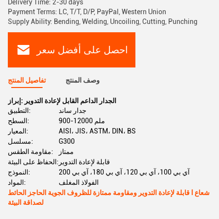
Delivery Time: 2-30 days
Payment Terms: LC, T/T, D/P, PayPal, Western Union
Supply Ability: Bending, Welding, Uncoiling, Cutting, Punching
احصل على أفضل سعر
وصف المنتج
تفاصيل المنتج
الجدار الداعم القابل لإعادة التدوير
إبراز:
جدار ساند
التطبيق:
900-12000 ملم
السطح:
AISI، JIS، ASTM، DIN، BS
المعيار:
G300
مسلسل:
ممتاز
مقاومة الطقس:
قابلة لإعادة التدوير
الحفاظ على البيئة:
آي بي 100، آي بي 120، آي بي 180، آي بي 200
النموذج:
الفولاذ المغلف
المواد:
قابلة لإعادة التدوير ومقاومة ممتازة للظروف الجوية الحاجز الحائط I شعاع
لصداقة البيئة