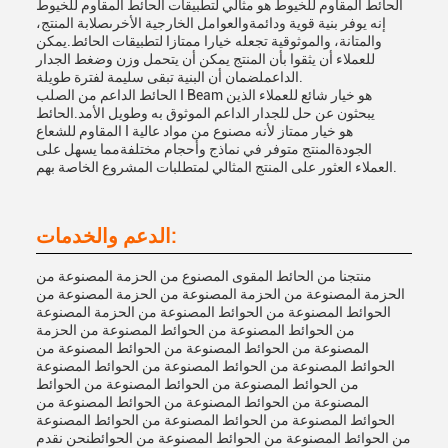
الحائط المقاوم للخيوط هو مثالي لتطبيقات الحائط المقاوم للخيوط
إنه يوفر بنية قوية ودائمةوالعوامل الخارجية الأخرىصلابة المنتج،
والمتانة، والموثوقية تجعله خيارا ممتازا لتطبيقات الحائط.يمكن
للعملاء أن يثقوا بأن المنتج يمكن أن يتحمل وزن وضغط الجدار
الداعملضمان أن البنية تبقى سليمة لفترة طويلة.
الحائط الداعم من الصلب I Beam هو خيار شائع للعملاء الذين
يبحثون عن حل للجدار الداعم الموثوق به وطويل الأمد.الحائط
المقاوم للشعاع I هو خيار ممتاز لأنه مصنوع من مواد عالية
الجودةالمنتج متوفر في نماذج وأحجام مختلفةمما يسهل على
العملاء العثور على المنتج المثالي لمتطلبات المشروع الخاصة بهم.
الدعم والخدمات:
منتجنا من الحائط المقوى المصنوع من الحزمة المصنوعة من
الحزمة المصنوعة من الحزمة المصنوعة من الحزمة المصنوعة من
الحوائط المصنوعة من الحوائط المصنوعة من الحزمة المصنوعة
من الحوائط المصنوعة من الحوائط المصنوعة من الحزمة
المصنوعة من الحوائط المصنوعة من الحوائط المصنوعة من
الحوائط المصنوعة من الحوائط المصنوعة من الحوائط المصنوعة
من الحوائط المصنوعة من الحوائط المصنوعة من الحوائط
المصنوعة من الحوائط المصنوعة من الحوائط المصنوعة من
الحوائط المصنوعة من الحوائط المصنوعة من الحوائط المصنوعة
من الحوائط المصنوعة من الحوائط المصنوعة من الحوائطنحن نقدم