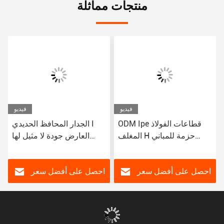
منتجات مماثلة
فيديو
فيديو
ODM Ipe قطاعات الفولاذ
الجدار المحافظ الحديدي I
المغلف H حزمة للمباني
العارض جودة لا مثيل لها
الفولاذية
للمناظر الطبيعية المختلفة
في البناء في الخارج
احصل على أفضل سعر
احصل على أفضل سعر