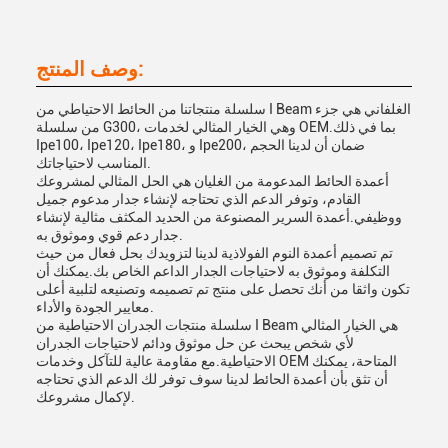
وصف المنتج:
سلسلة منتجاتنا من الحائط الاحتياطي من I Beam الغلفاني هي جزء
من سلسلة G300، وهي الخيار المثالي لخدمات OEM.بما في ذلك
Ipe100، Ipe120، Ipe180، و Ipe200، ضمان أن لدينا الحجم
المناسب لاحتياجاتك.
أعمدة الحائط المدعومة من الغليان هي الحل المثالي لمشروعك
القادم، وتوفر الدعم الذي تحتاجه لإنشاء جدار مدعوم جميل
ووظيفي.أعمدة السرير المصنوعة من الحديد المكثف مثالية لإنشاء
جدار دعم قوي وموثوق به.
تم تصميم أعمدة النوم الفولاذية لدينا لتزويدك بحل فعال من حيث
التكلفة وموثوق به لاحتياجات الجدار الداعم الخاص بك.يمكنك أن
تكون واثقا من أنك تحصل على منتج تم تصميمه وتصنيعه لتلبية أعلى
معايير الجودة والأداء.
سلسلة منتجات الجدران الاحتياطية من I Beam هي الخيار المثالي
لأي شخص يبحث عن حل موثوق ودائم لاحتياجات الجدران
الاحتياطية.مع مقاومة عالية للتآكل وخدمات OEM المتاحة، يمكنك
أن تثق بأن أعمدة الحائط لدينا سوف توفر لك الدعم الذي تحتاجه
لإكمال مشروعك.