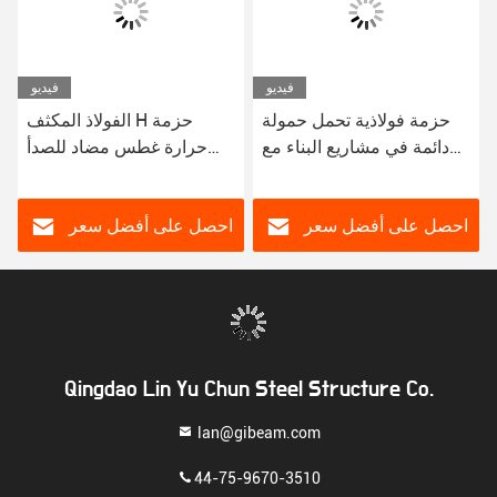
فيديو
فيديو
حزمة فولاذية تحمل حمولة
الفولاذ المكثف H حزمة
دائمة في مشاريع البناء مع
حرارة غطس مضاد للصدأ
خدمة لحام موثوق بها
الفولاذ الهيكلي لمشاريع البناء
احصل على أفضل سعر
احصل على أفضل سعر
Qingdao Lin Yu Chun Steel Structure Co.
lan@gibeam.com
44-75-9670-3510