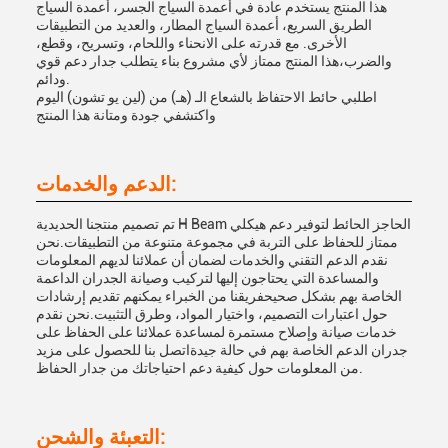
هذا المنتج يستخدم عادة في أعمدة السياج الجسر، أعمدة السياج
الطريق السريع، أعمدة السياج المطار، والعديد من التطبيقات
الأخرى. مع قدرته على الانحناء واللحام، وتسريح، وقطع،
والضرب،هذا المنتج ممتاز لأي مشروع بناء يتطلب جدار دعم قوي
ودائم.
اطلبي حائط الاحتفاظ بالشعاع الـ (هـ) من (لين يو تشون) اليوم
واكتشفي جودة ومتانة هذا المنتج
الدعم والخدمات:
تم تصميم منتجنا الحديدية H Beam الحاجز الحائط لتوفير دعم هيكلي
ممتاز للحفاظ على التربة في مجموعة متنوعة من التطبيقات.نحن
نقدم الدعم التقني والخدمات لضمان أن عملائنا لديهم المعلومات
والمساعدة التي يحتاجون إليها لتركيب وصيانة الجدران الداعمة
الخاصة بهم بشكل صحيحفريقنا من الخبراء يمكنهم تقديم إرشادات
حول اعتبارات التصميم، واختيار المواد، وطرق التثبيت.نحن نقدم
خدمات صيانة وإصلاح مستمرة لمساعدة عملائنا على الحفاظ على
جدران الدعم الخاصة بهم في حالة جيدةاتصل بنا للحصول على مزيد
من المعلومات حول كيفية دعم احتياجاتك من جدار الحفاظ.
التعبئة والشحن: