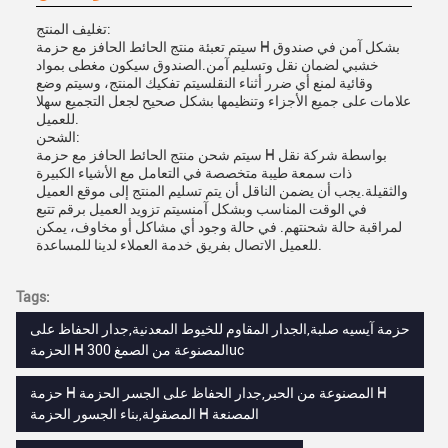
تغليف المنتج:
سيتم تعبئة منتج الحائط الحافز مع حزمة H بشكل آمن في صندوق
خشبي لضمان نقل وتسليم آمن.الصندوق سيكون مغطى بمواد
وقائية لمنع أي ضرر أثناء النقلسيتم تفكيك المنتج، وسيتم وضع
علامات على جميع الأجزاء وتنظيمها بشكل صحيح لجعل التجميع سهلا
للعميل.
الشحن:
سيتم شحن منتج الحائط الحافز مع حزمة H بواسطة شركة نقل
ذات سمعة طيبة متخصصة في التعامل مع الأشياء الكبيرة
والثقيلة.يجب أن يضمن الناقل أن يتم تسليم المنتج إلى موقع العميل
في الوقت المناسب وبشكل آمنسيتم تزويد العميل برقم تتبع
لمراقبة حالة شحنتهم. في حالة وجود أي مشاكل أو مخاوف، يمكن
للعميل الاتصال بفريق خدمة العملاء لدينا للمساعدة.
Tags:
حزمة آيسيه صلبة,الجدار المقاوم للخيوط المعدنية,جدار الحفاظ على
الحزمة H المصنوعة من الصمغ 300uc
حزمة H المصنوعة من الحبر,جدار الحفاظ على الجسر الحزمة H
المصقولة,بناء الجسور الحزمة H المصنعة