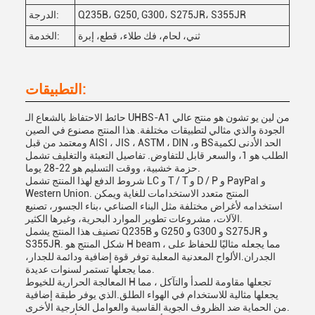
Q235B، G250, G300، S275JR، S355JR
الدرجة:
ثني، لحام، فك طلاء، قطع، إبرة
الخدمة:
التطبيقات:
حائط الاحتفاظ بالشعاع الـ UHBS-A1 من لين يو تشون هو منتج عالي
الجودة والذي مثالي لتطبيقات مختلفة. هذا المنتج مصنوع في الصين
ومعتمد من قبل AISI ، JIS ، ASTM ، DIN ،و BSالحد الأدنى لكمية
الطلب هو 1، والسعر قابل للتفاوض. تفاصيل التعبئة والتغليف تشمل
حزمة خشبية، ووقت التسليم هو 22-28 يوما.
شروط الدفع لهذا المنتج تشمل LC و T / T و D / P و PayPal و
Western Union. المنتج متعدد الاستخدامات للغاية ويمكن
استخدامه لأغراض مختلفة مثل البناء الصناعي ،بناء الجسور، تصنيع
الآلات، مشروعات تطوير الموارد البحرية، وغيرها الكثير.
تصنيف هذا المنتج يشمل Q235B و G250 و G300 و S275JR و
S355JR. شكل المنتج هو H beam ، مما يجعله مثاليًا للحفاظ على
الجدران.الألواح المعدنية المعلبة توفر قوة إضافية ودائمة للجدار،
مما يجعلها تستمر لسنوات عديدة.
المعالجة الحرارية للخيوط H تجعلها مقاومة للصدأ والتآكل ، مما
يجعلها مثالية للاستخدام في الهواء الطلق.الذي يوفر طبقة إضافية
من الحماية ضد الظروف الجوية القاسية والعوامل الخارجية الأخرى.