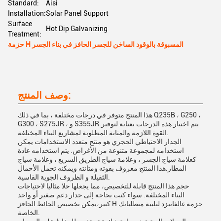
Standard:
Aisi
Installation:
Solar Panel Support
Surface
Hot Dip Galvanizing
Treatment:
حزمة H المسبوقة بالوقود الساخن للجسر الحافز في بناء الجسر
وصف المنتج:
هذا المنتج متوفر في درجات مختلفة ، بما في ذلك Q235B ، G250 ،
G300 ، S275JR ، و S355JR.يتم اختيار هذه الدرجات بعناية لتوفير
القوة اللازمة والمتانة المطلوبة لمشاريع البناء المختلفة.
الجدار الاحتياطي الحجري هو منتج متعدد الاستخدامات يمكن
استخدامه لمجموعة متنوعة من الأغراض. يتم استخدامه عادة
كعلامة سياج الجسر ، وعلامة سياج الطريق السريع ، وعلامة سياج
المطار.هذا المنتج معروف بقوته ومتانته ويمكنه تحمل الأحمال
الثقيلة و الظروف الجوية القاسية.
حجم هذا المنتج قابلة للتخصيص، مما يجعلها حلا مثاليا لاحتياجات
البناء المختلفة. سواء كنت بحاجة إلى جدار دعم صغير أو واحد
كبير،يمكن تخصيص الحائط الحافز H حزمة غالفانيزد لتلبية متطلباتك
الخاصة.