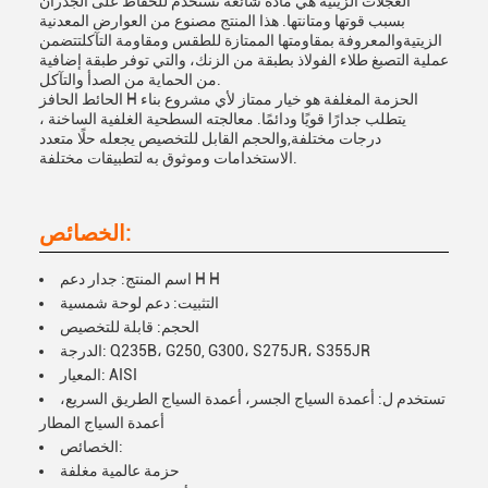
العجلات الزيتية هي مادة شائعة تستخدم للحفاظ على الجدران
بسبب قوتها ومتانتها. هذا المنتج مصنوع من العوارض المعدنية
الزيتيةوالمعروفة بمقاومتها الممتازة للطقس ومقاومة التآكلتتضمن
عملية التصبغ طلاء الفولاذ بطبقة من الزنك، والتي توفر طبقة إضافية
من الحماية من الصدأ والتآكل.
الحائط الحافز H الحزمة المغلفة هو خيار ممتاز لأي مشروع بناء
يتطلب جدارًا قويًا ودائمًا. معالجته السطحية الغلفية الساخنة ،
درجات مختلفة,والحجم القابل للتخصيص يجعله حلًا متعدد
الاستخدامات وموثوق به لتطبيقات مختلفة.
الخصائص:
اسم المنتج: جدار دعم H H
التثبيت: دعم لوحة شمسية
الحجم: قابلة للتخصيص
الدرجة: Q235B، G250, G300، S275JR، S355JR
المعيار: AISI
تستخدم ل: أعمدة السياج الجسر، أعمدة السياج الطريق السريع،
أعمدة السياج المطار
الخصائص:
حزمة عالمية مغلفة