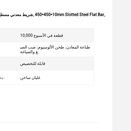
,
450*450*10mm Slotted Steel Flat Bar
,
شريط معدني مسطح,450*450*10ملم حبل مسطح من الفولاذ,متانة طول العمر القضبان الفولاذية
10,000 قطعة في الأسبوع
طباعة المعادن، طحن الألومنيوم، صب الصب
غ والصياغة
قابلة للتخصيص
غليان ساخن
معالجة السطح: