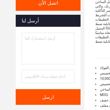
يل الساخن
اتصل الآن
زنك، والتي
ات للشريط
التطبيقات
أرسل لنا
الستيل Slotted Flat Bar هو منتج تم تصميمه لتوفير متانة طويلة الأمد والتنويع. يتم إنتاجه بسماكة قابلة للتخصيص ولها قدرة إنتاج تصل إلى 10،000 قطعة
له مناسبًا
التطبيقات
لفولاذ
تخصيص
تخصيص
الساخن
MOQ: 
ارسل
ذ خفيف
 مغلف