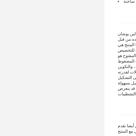
 ساخنة
ات يجد تطبيقًا في مجموعة واسعة من الصناعات. يتم تصنيع المنتج في الصين
لكمية الطلب لهذا المنتج هو 20 طن والسعر قابل للتفاوض. يتم تعبئة المنتج في
Western Uni. القدرة على توفير المنتج
لمفتوح هو
ب المضغوط
التكوين.
لات لقدرته
ى التشكيل
ث قد يتعرض
 أيضا نقدم