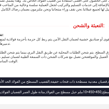
ك على الحصول على أقصى استفادة من قضيب الفولاذ الخاص بك. وهذا يشمل ت
التعبئة والشحن:
تغليف المنتج:
قوى أو صناديق خشبية لضمان النقل الآمن.يتم ربط كل حزمة بأحزمة فولاذية لمنع ت
تدميرها أثناء النقل.
ق السطح. يتم شحن الطلبات المحلية عن طريق النقل البري،بينما يتم شحن الطلبا
العميل والموقعنحن نعمل مع شركات الشحن ذات السمعة الطيبة لضمان تسليم من
الوقت المناسب وكفاءة.
ذ,قضبان معدنية مسطحة ذات فتحات خفيفة,القضيب المسطح من الفولاذ الحد الأدن
ضبان الفولاذية المسطحة