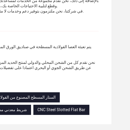
بالإضافة إلى ذلك، نحن نقدم مجموعة من الخدمات لمساعدت
وقطع لتلبية الاحتياجات الخاصة بك،بالإضافة إلى خدمات التسليم والتركيب لجعل العملية سلسة وخالية من المتاعب قدر الإمكان.
في شركتنا، نحن ملتزمون بتوفير دعم وخدمات لا مثيل لها لجميع عملائنا.نحن نقف وراء منتجاتنا ونحن ملتزمون بضمان رضاك الكامل مع شراءك.
يتم تعبئة العصا الفولاذية المسطحة في صناديق الورق الم
نحن نقدم كل من الشحن المحلي والدولي لمنتج الحديد المز
عن طريق الشحن الجوي أو البحري اعتمادا على تفضيلات 
الستار المسطح المصنوع من الفولا
CNC Steel Slotted Flat Bar
شريط معدني مسطح,450*450*10ملم حبل مسطح من الفولاذ,متانة طول العمر الق