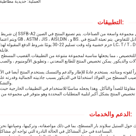
العملية: حديدية مطاطية
التطبيقات:
إن شريط لين يوشان SSFB-A2 الفولاذي المسطح هو منتج متعدد الاستخدام
ويتم اعتماده من قبل GB ، ASTM ، JIS ، AISI,DIN ، و BS. الحد الأدنى 
حزم خشبية وله وقت تسليم 22-30 يومًا.شروط الدفع المقبولة لهذا المنتج هي LC، T / T ، D / P ، PayPal ، و on
قابلة للتخصيص.
 للتخصيص ، مما يجعلها مناسبة لمجموعة متنوعة من التطبيقات.القضيب المسطح ا
ت والديكور. يمكن تخصيص المنتج للطابع المعدني ، وتطويق الألومنيوم ، والص
، و
اً لقوته ومتانته. يستخدم عادةً للإطار والدعم والتمسك.يستخدم المنتج أيضا في الآ
قضيب المسطح من الفولاذ استخدامًا في الديكور بسبب جاذبيته الجمالية وقدرته عل
والتشكيل بسهولة.
قاومًا للصدأ والتآكل. وهذا يجعله مناسبًا للاستخدام في التطبيقات الخارجية حي
الدعم والخدمات:
ك حول الستيل سلاوتد بار المسطح، بما في ذلك مواصفاته، وتركيبها، وصيانتها.نحن
المساعدة في حل المشاكل في الحالة النادرة التي تواجه أي مشاكل مع المنتج.