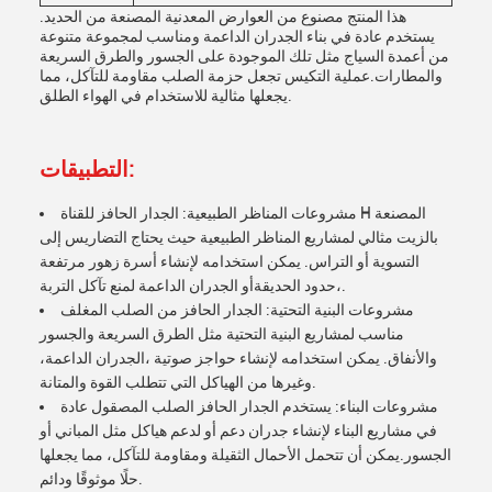
هذا المنتج مصنوع من العوارض المعدنية المصنعة من الحديد.
يستخدم عادة في بناء الجدران الداعمة ومناسب لمجموعة متنوعة
من أعمدة السياج مثل تلك الموجودة على الجسور والطرق السريعة
والمطارات.عملية التكيس تجعل حزمة الصلب مقاومة للتآكل، مما
يجعلها مثالية للاستخدام في الهواء الطلق.
التطبيقات:
مشروعات المناظر الطبيعية: الجدار الحافز للقناة H المصنعة
بالزيت مثالي لمشاريع المناظر الطبيعية حيث يحتاج التضاريس إلى
التسوية أو التراس. يمكن استخدامه لإنشاء أسرة زهور مرتفعة
،حدود الحديقةأو الجدران الداعمة لمنع تآكل التربة.
مشروعات البنية التحتية: الجدار الحافز من الصلب المغلف
مناسب لمشاريع البنية التحتية مثل الطرق السريعة والجسور
والأنفاق. يمكن استخدامه لإنشاء حواجز صوتية ،الجدران الداعمة،
وغيرها من الهياكل التي تتطلب القوة والمتانة.
مشروعات البناء: يستخدم الجدار الحافز الصلب المصقول عادة
في مشاريع البناء لإنشاء جدران دعم أو لدعم هياكل مثل المباني أو
الجسور.يمكن أن تتحمل الأحمال الثقيلة ومقاومة للتآكل، مما يجعلها
حلًا موثوقًا ودائم.