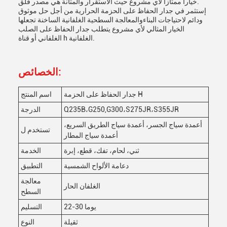
خيارا ممتازا لأي مشروع حيث الاستقرار والمتانة هي مصدر قلق.
إستثمر في جدار الحفاظ على الحزمة الحرارية من أجل حل موثوق
ودائم لاحتياجات البناءوالمعالجة السطحية الغلفانية الساخنة تجعلها
الخيار المثالي لأي مشروع يتطلب جدار الحفاظ على الصلب
الغلفاني أو قناة h الغلفانية.
الخصائص:
جدار الحفاظ على الحزمة H
اسم المنتج
Q235B،G250,G300،S275JR،S355JR
الدرجة
أعمدة سياج الجسر، أعمدة سياج الطريق السريع،
تستخدم ل
أعمدة سياج المطار
ثني، لحام، تفك، قطع، إبرة
الخدمة
دعامة الألواح الشمسية
التطبيق
معالجة
الغلفان الحار
السطح
22-30 يوما
التسليم
ثقيلة
النوع