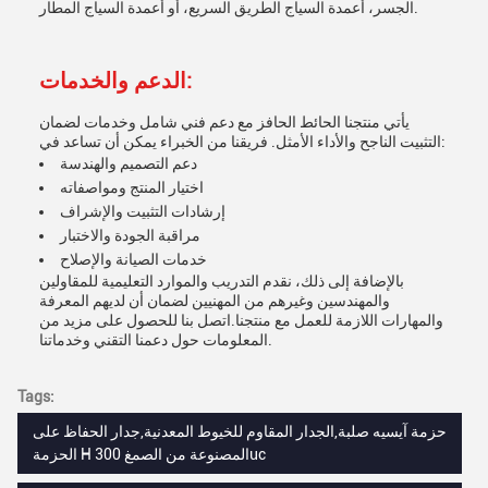
الجسر، أعمدة السياج الطريق السريع، أو أعمدة السياج المطار.
الدعم والخدمات:
يأتي منتجنا الحائط الحافز مع دعم فني شامل وخدمات لضمان
التثبيت الناجح والأداء الأمثل. فريقنا من الخبراء يمكن أن تساعد في:
دعم التصميم والهندسة
اختيار المنتج ومواصفاته
إرشادات التثبيت والإشراف
مراقبة الجودة والاختبار
خدمات الصيانة والإصلاح
بالإضافة إلى ذلك، نقدم التدريب والموارد التعليمية للمقاولين
والمهندسين وغيرهم من المهنيين لضمان أن لديهم المعرفة
والمهارات اللازمة للعمل مع منتجنا.اتصل بنا للحصول على مزيد من
المعلومات حول دعمنا التقني وخدماتنا.
Tags:
حزمة آيسيه صلبة,الجدار المقاوم للخيوط المعدنية,جدار الحفاظ على
الحزمة H المصنوعة من الصمغ 300uc