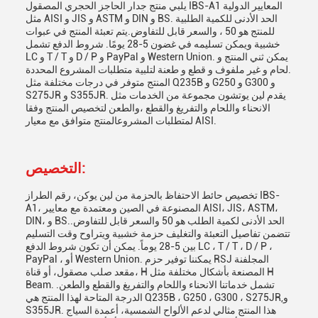
يلبي منتج جدار الحاجز الحجري المصقول IBS-A1 المعايير الدولية
مثل AISI و JIS و ASTM و DIN و BS. الحد الأدنى للكمية الطلبية
للمنتج هو 50 ، والسعر قابل للتفاوض.يتم تعبئة المنتج في عبوات
خشبية ويمكن تسليمه في غضون 5-28 يومًا. شروط الدفع تشمل
LC و T / T و D / P و PayPal و Western Union. يمكن ثني المنتج و
لحام و غير ملفوف و قطع و طعنة لتلبية متطلبات المشروع المحددة.
المنتج متوفر في درجات مختلفة مثل Q235B و G250 و G300 و
S275JR و S355JR. يقدم لين يوتشون مجموعة من الخدمات مثل
الانحناء واللحام والتفريغ والقطع ،والطعن لتخصيص المنتج وفقا
لمتطلبات المشروعالمنتج متوافق مع معيار AISI.
التخصيص:
تخصيص حائط الاحتفاظ بالحزمة من لين يوكن، رقم الطراز IBS-
A1، المصنوعة في الصين ومعتمدة مع معايير AISI، JIS، ASTM،
DIN، و BS.الحد الأدنى لكمية الطلب هو 50 والسعر قابل للتفاوض.
تتضمن تفاصيل التعبئة والتغليف حزمة خشبية ويتراوح وقت التسليم
بين 5-28 يوماً. يمكن أن تكون شروط الدفع LC ، T / T ، D / P ،
PayPal ، أو Western Union. يمكننا توفير حزم RSJ المجلفنة
،مقعد صلب مصقول، أو قناة H المصنعة بأشكال مختلفة مثل H
Beam. تشمل خدماتنا الانحناء واللحام والتفريغ والقطع والطعن.
الدرجة المتاحة لهذا المنتج هي Q235B ، G250 ، G300 ، S275JR,و
S355JR. هذا المنتج مثالي لدعم الألواح الشمسية، أعمدة السياج