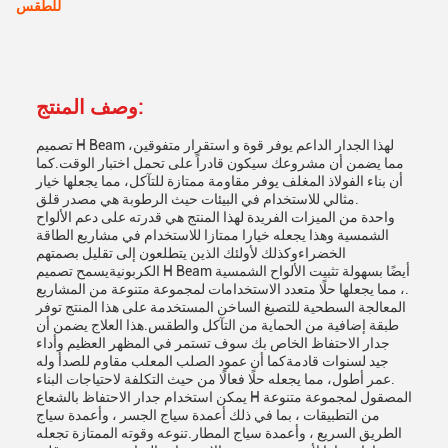
للطقس
وصف المنتج:
تصميم H Beam لهذا الجدار الداعم يوفر قوة و استقرار متفوقين،
مما يضمن أن مشروعك سيكون قادراً على تحمل اختبار الوقت.كما
أن بناء الفولاذ المغلف يوفر مقاومة ممتازة للتآكل، مما يجعلها خيار
مثالي للاستخدام في البيئات حيث الرطوبة هي مصدر قلق.
واحدة من الميزات الفريدة لهذا المنتج هي قدرته على دعم الألواح
الشمسية وهذا يجعله خيارا ممتازا للاستخدام في مشاريع الطاقة
الخضراءوكذلك لأولئك الذين يتطلعون إلى تقليل بصمتهم
الكربونيةيسمح تصميم H Beam أيضًا بسهولة تثبيت الألواح الشمسية
، مما يجعلها حلًا متعدد الاستخدامات لمجموعة متنوعة من المشاريع.
المعالجة السطحية للتصبغ الساخن المستخدمة على هذا المنتج توفر
طبقة إضافية من الحماية من التآكل والطقس.هذا العلاج يضمن أن
جدار الاحتفاظ الخاص بك سوف تستمر في المظهر العظيم وأداء
جيد لسنوات قادمةكما أن عمود الصلب المعلب مقاوم للصدأ وله
عمر أطول، مما يجعله حلًا فعالًا من حيث التكلفة لاحتياجات البناء.
يمكن استخدام جدار الاحتفاظ بالشعاع H المصقول لمجموعة متنوعة
من التطبيقات ، بما في ذلك أعمدة سياج الجسر ، وأعمدة سياج
الطريق السريع ، وأعمدة سياج المطار.تنوعه وقوته الممتازة تجعله