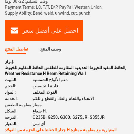
وقت التسليم: 22-30 يوما
Payment Terms: LC, T/T, D/P, PayPal, Western Union
Supply Ability: Bend, weld, unwind, cut, punch
احصل على أفضل سعر
وصف المنتج
تفاصيل المنتج
إبراز:
,
الحائط المقيد للخيوط الحديدية المقاومة للطقس الحائط المقاوم للخيوط
Weather Resistance H Beam Retaining Wall
دعم الألواح الشمسية
التثبيت:
قابلة للتخصيص
الحجم:
الفولاذ المغلف
المواد:
الانحناء واللحام والفك والقطع واللكم
الخدمة:
ممتاز
مقاومة الطقس:
شعاع H.
الشكل:
Q235B، G250، G300، S275JR، S355JR
الدرجة:
أي سي
المعيار:
جدار الحفاظ على الحزمة من الفولاذ H المعيارية مع مقاومة ممتازة