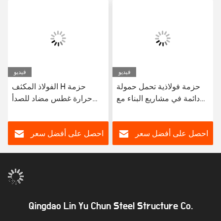
فيديو
فيديو
حزمة فولاذية تحمل حمولة
الفولاذ المكثف H حزمة
دائمة في مشاريع البناء مع
حرارة غطس مضاد للصدأ
خدمة لحام موثوق بها
الفولاذ الهيكلي لمشاريع البناء
احصل على أفضل سعر
احصل على أفضل سعر
Qingdao Lin Yu Chun Steel Structure Co.