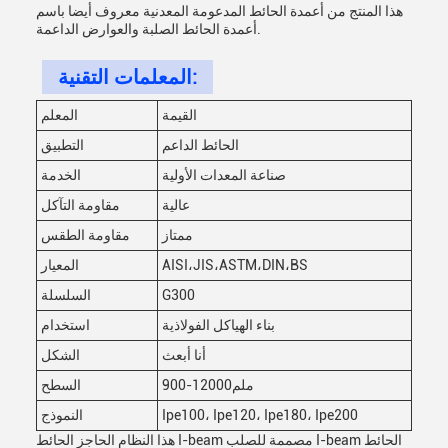
هذا المنتج من أعمدة الحائط المدعومة المعدنية معروف أيضا باسم
أعمدة الحائط الصلبة والعوارض الداعمة.
المعلمات التقنية:
القيمة
المعلم
الحائط الداعم
التطبيق
صناعة المعدات الأولية
الخدمة
عالية
مقاومة التآكل
ممتاز
مقاومة الطقس
AISI،JIS،ASTM،DIN،BS
المعيار
G300
السلسلة
بناء الهياكل الفولاذية
استخدام
أنا أبعث
الشكل
900-12000ملم
السطح
Ipe100، Ipe120، Ipe180، Ipe200
النموذج
هذا النظام الحاجز الحائط I-beam مصممة للصلب I-beam الحائط