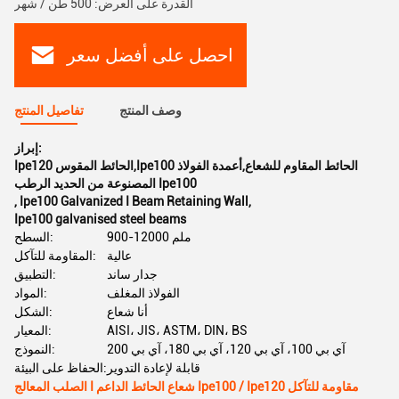
القدرة على العرض: 500 طن / شهر
احصل على أفضل سعر
وصف المنتج
تفاصيل المنتج
إبراز:
Ipe120 الحائط المقوس,Ipe100 الحائط المقاوم للشعاع,أعمدة الفولاذ
المصنوعة من الحديد الرطب Ipe100
,
Ipe100 Galvanized I Beam Retaining Wall
,
Ipe100 galvanised steel beams
900-12000 ملم
السطح:
عالية
المقاومة للتآكل:
جدار ساند
التطبيق:
الفولاذ المغلف
المواد:
أنا شعاع
الشكل:
AISI، JIS، ASTM، DIN، BS
المعيار:
آي بي 100، آي بي 120، آي بي 180، آي بي 200
النموذج:
قابلة لإعادة التدوير
الحفاظ على البيئة:
الصلب المعالج I شعاع الحائط الداعم Ipe100 / Ipe120 مقاومة للتآكل