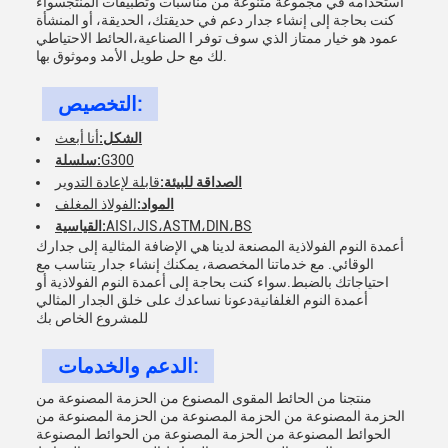
استخدامه في مجموعة متنوعة من مناسبات وتطبيقات المنتجسواء
كنت بحاجة إلى إنشاء جدار دعم في حديقتك، الحديقة، أو المنشأة
الصناعية،الحائط الاحتياطي I عمود هو خيار ممتاز الذي سوف توفر
لك مع حل طويل الأمد وموثوق بها.
التخصيص:
الشكل:
أنا أبعث
G300
سلسلة:
الصداقة للبيئة:
قابلة لإعادة التدوير
المواد:
الفولاذ المغلف
AISI،JIS،ASTM،DIN،BS
القياسية:
أعمدة النوم الفولاذية المصنعة لدينا هي الإضافة المثالية إلى جدارك
الوقائي. مع خدماتنا المخصصة، يمكنك إنشاء جدار يتناسب مع
احتياجاتك بالضبط.سواء كنت بحاجة إلى أعمدة النوم الفولاذية أو
أعمدة النوم الغلفانيةدعونا نساعدك على خلق الجدار المثالي
للمشروع الخاص بك
الدعم والخدمات:
منتجنا من الحائط المقوى المصنوع من الحزمة المصنوعة من
الحزمة المصنوعة من الحزمة المصنوعة من الحزمة المصنوعة من
الحوائط المصنوعة من الحزمة المصنوعة من الحوائط المصنوعة