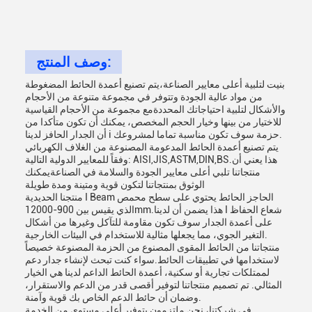
وصف المنتج:
بنيت لتلبية أعلى معايير الصناعة،يتم تصنيع أعمدة الحائط المضغوطة
من مواد عالية الجودة وتتوفر في مجموعة متنوعة من الأحجام
والأشكال لتلبية احتياجاتك المحددةمع مجموعة من الأحجام القياسية
للاختيار من بينها وخيار الحجم المخصص، يمكنك أن تكون متأكدا من
أن الجدار الحافز لدينا i حزمة سوف تكون مناسبة تماما لمشروعك.
يتم تصنيع أعمدة الحائط المدعومة المصنوعة من الغلاف الكهربائي
وفقاً للمعايير الدولية التالية: AISI,JIS,ASTM,DIN,BS.هذا يعني أن
منتجاتنا تلبي أعلى معايير الجودة والسلامة في الصناعةيمكنك
الوثوق بمنتجاتنا لتكون قوية ومتينة ومدة طويلة
منتجنا الحديدية I Beam الحاجز الحائط يحتوي على سطح محمص
الذي يقيس بين 900-12000mm.هذا يضمن أن لدينا I شعاع الحفاظ
على أعمدة الجدار سوف تكون مقاومة للتآكل وغيرها من أشكال
التغير الجوي، مما يجعلها مثالية للاستخدام في البيئات الخارجية.
منتجاتنا من الحائط المقوى المصنوع من الحزمة المصنوعة خصيصاً
لاستخدامها في تطبيقات الحائط.سواء كنت تبحث لإنشاء جدار دعم
لممتلكات تجارية أو سكنية، أعمدة الحائط الداعم لدينا هي الخيار
المثالي. تم تصميم منتجاتنا لتوفير أقصى قدر من الدعم والاستقرار،
وضمان أن حائط الدعم الخاص بك قوية وآمنة.
في شركتنا، نحن ملتزمون بتوفير أعلى مستوى من الخدمة