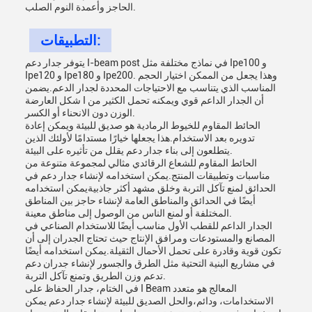
الحاجز وأعمدة النوم الصلب.
التطبيقات:
يتوفر جدار دعم I-beam post في نماذج مختلفة مثل Ipe100 و
Ipe120 و Ipe180 و Ipe200. وهذا يجعل من الممكن اختيار الحجم
المناسب الذي يتناسب مع الاحتياجات المحددة لجدار الدعم.يضمن
شكل العارضة I أن الجدار الداعم قوي ويمكنه تحمل الكثير من
الوزن دون الانحناء أو الكسر.
الحائط المقاوم للخيوط الرمادية هو صديق للبيئة ويمكن إعادة
تدويره بعد الاستخدام.هذا يجعلها خيارًا مستدامًا لأولئك الذين
يتطلعون إلى بناء جدار دعم يقلل من تأثيره على البيئة.
الحائط المقاوم للشعاع الرقائدي مثالي لمجموعة متنوعة من
مناسبات وتطبيقات المنتج.يمكن استخدامه لإنشاء جدار دعم في
الحدائق لمنع تآكل التربة وخلق مشهد أكثر جاذبيةيمكن استخدامه
أيضًا في الحدائق والمناطق العامة لإنشاء حاجز بين المناطق
المختلفة أو لمنع الناس من الوصول إلى مناطق معينة.
الجدار الداعم للقطب الأول مناسب أيضًا للاستخدام الصناعي في
المصانع والمستودعات ومرافق الإنتاج حيث تحتاج الجدران إلى أن
تكون قوية وقادرة على تحمل الأحمال الثقيلة.يمكن استخدامه أيضًا
في مشاريع البنية التحتية مثل الطرق والجسور لإنشاء جدران دعم
تدعم وزن الطريق وتمنع تآكل التربة.
في الختام، جدار الحفاظ على I Beam المعالج هو متعدد
الاستخدامات، ودائم،والحل الصديق للبيئة لإنشاء جدار دعم يمكن