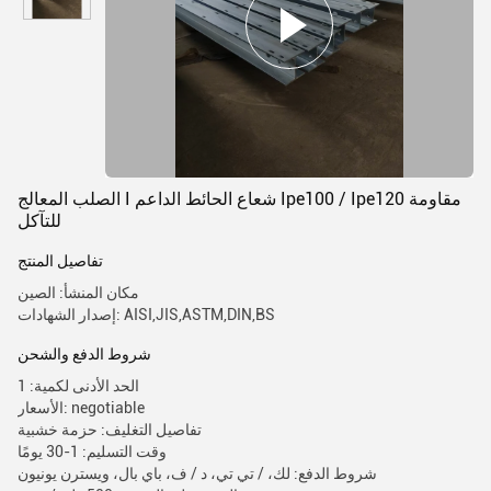
الصلب المعالج I شعاع الحائط الداعم Ipe100 / Ipe120 مقاومة
للتآكل
تفاصيل المنتج
مكان المنشأ: الصين
إصدار الشهادات: AISI,JIS,ASTM,DIN,BS
شروط الدفع والشحن
الحد الأدنى لكمية: 1
الأسعار: negotiable
تفاصيل التغليف: حزمة خشبية
وقت التسليم: 1-30 يومًا
شروط الدفع: لك، / تي تي، د / ف، باي بال، ويسترن يونيون