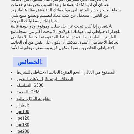
لعملائنا.ولهذا السبب نحن نقدم خدمات OEM لضمان أن لدينا
غالفانيزيد I شعاع الحاجز جدار المنتج يلبي مواصفاتك الدقيقةفريقنا
من الخبراء سيعمل عن كثب معك لتصميم وتصنيع منتج يلبي
احتياجاتك ومتطلباتك الفريدة.
باختصار، إذا كنت تبحث عن حل صلب وموثوق وذو جودة عالية
للجدار الاحتياطي لبناء هيكلك الفولاذي، لا تبحث أكثر من منتجاتنامع
أعمدة الحائط المدعومة، الحائط الاحتياطي I العارض و I العارض
الحائط الاحتياطي أعمدة، يمكنك أن تكون على يقين من أن الحائط
الاحتياطي الخاص بك سوف تكون قوية ومستقرة وطويلة الأمد.
الخصائص:
اسم المنتج: الحائط الاحتياطي للشريط I المصنوع من الغالي
الصداقة للبيئة: قابلة لإعادة التدوير
السلسلة: G300
الخدمة: OEM
مقاومة التآكل: عالية
الطراز:
Ipe100
Ipe120
Ipe180
Ipe200