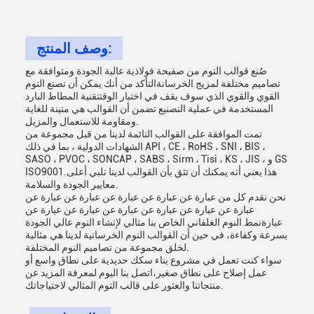
وصف المنتج:
صُنع قوالب النوم من صفيحة فولاذية عالية الجودة ومتوافقة مع
تصاميم مختلفة لمزيج الخرسانةالتأكد من أنك يمكن أن تصنع النوم
القوي والقوي الذي سوف يقف في اختبار الوقتتقنية المطاط البارد
المستخدمة في عملية التصنيع تضمن أن القوالب هي متينة للغاية
ومقاومة للاستعمال والمزيل.
تمت الموافقة على القوالب النائمة لدينا من قبل مجموعة من
الشهادات الدولية ، بما في ذلك API ، CE ، RoHS ، SNI ، BIS ،
SASO ، PVOC ، SONCAP ، SABS ، Sirm ، Tisi ، KS ، JIS ، و GS
ISO9001.هذا يعني أنه يمكنك أن تثق بأن القوالب لدينا تلبي أعلى
معايير الجودة والسلامة.
نحن نقدم كل من عبارة عن عبارة عن عبارة عن عبارة عن عبارة عن
عبارة عن عبارة عن عبارة عن عبارة عن عبارة عن عبارة عن
عبارةنمط النوم الغلفاني الخاص بنا مثالي لإنشاء النوم عالي الجودة
بسرعة وكفاءة، في حين أن القوالب النوم الخرسانية لدينا هي مثالية
لخلق مجموعة من تصاميم النوم المختلفة.
سواء كنت تعمل في مشروع بناء سكك حديدية على نطاق واسع أو
عمل إصلاح على نطاق صغير،اتصل بنا اليوم لمعرفة المزيد عن
منتجاتنا والعثور على قالب النوم المثالي لاحتياجاتك.