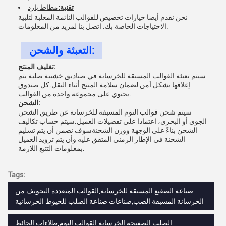
تقنية:
مطاط بارد
نحن نقدم أيضا خيارات تخصيص للقوالب النائمة المعلبة لتلبية
الاحتياجات الخاصة بك. اتصل بنا لمزيد من المعلومات.
التعبئة والشحن:
تغليف المنتج:
سيتم تعبئة القوالب المسبقة للخرسانة في صناديق خشبية صلبة يتم
إغلاقها بشكل آمن لضمان سلامة المنتج أثناء النقل.كل صندوق
يحتوي على مجموعة واحدة من القوالب.
الشحن:
سيتم شحن قوالب النوم المسبقة للخرسانة عن طريق الشحن
الجوي أو البحري، اعتمادا على تفضيلات العميل.سيتم حساب تكاليف
الشحن بناءً على الوجهة ووزن الشحنةسوف نضمن أن يتم تسليم
الشحنة في الإطار الزمني المتفق عليه وأن يتم تزويد العميل
بمعلومات التتبع اللازمة.
Tags:
صناعة الصقيع المسبقة للخرسانة,القوالب المتعددة التجويف من
الخرسانة المسبقة الصب,صناعات صناعة الصلب للخيوط الخرسانية
الصلب الصفيحة الخرسانة القوالب النوم,طلاءات الحائط