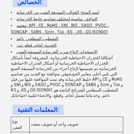
الخصائص:
اسم المنتج: القوالب المسبقة الصب من الخرسانة
التوافق: مناسبة لمختلف تصاميم خليط الخرسانة
معتمد: API ، CE ، RoHS ، SNI ، BIS ، SASO ، PVOC ،
SONCAP ، SABS ، Sirm ، Tisi ، KS ، JIS ، GS ISO9001
التشطيب السطحي: ناعم
الخدمة: لحام، قطع، ثني
الاستخدام: لإنتاج سرير الخرسانة المسبقة الصب
أشكالنا للجدران الاحتياطية الخرسانية، المعروفة أيضاً بأشكال
الجدران الاحتياطية الخرسانية أو أشكال الجدران الاحتياطية
الخرسانية،تم تصميمها لإنتاج أجزاء من الخرسانة المسبقة الصنع
التي تلبي أعلى معايير الجودةوهي متوافقة مع العديد من تصاميم
خليط الخرسانة وقد تمت الموافقة عليها من قبل API و CE و RoHS
و SNI و BIS و SASO و PVOC و SONCAP و SABS و Sirm و Tisi و
KS و JIS و GS ISO9001.التشطيب السطحي للشرائح الناتجة هو
ناعم، وخدماتنا تشمل لحام، وقطع، والانحناء لتلبية احتياجاتك.
المعلمات التقنية:
نوع
تجويف واحد أو تجويف متعدد
العفن