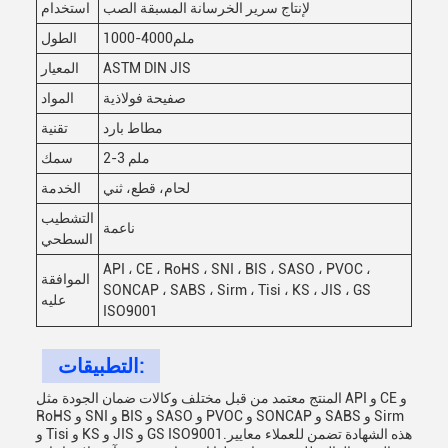
لإنتاج سرير الخرسانة المسبقة الصب
استخدام
1000-4000ملم
الطول
ASTM DIN JIS
المعيار
صفيحة فولاذية
المواد
مطاط بارد
تقنية
2-3 ملم
سمك
لحام، قطع، ثني
الخدمة
التشطيب
ناعمة
السطحي
API ، CE ، RoHS ، SNI ، BIS ، SASO ، PVOC ،
الموافقة
SONCAP ، SABS ، Sirm ، Tisi ، KS ، JIS ، GS
عليه
ISO9001
التطبيقات:
المنتج معتمد من قبل مختلف وكالات ضمان الجودة مثل API و CE و
RoHS و SNI و BIS و SASO و PVOC و SONCAP و SABS و Sirm
و Tisi و KS و JIS و GS ISO9001.هذه الشهادة تضمن للعملاء معايير