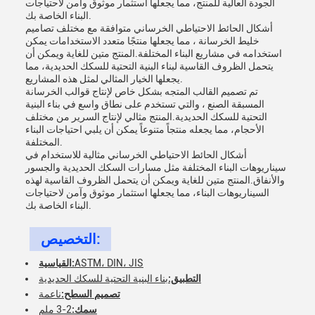
الجودة العالية للمنتج، مما يجعلها استثمار موثوق وآمن لاحتياجات
البناء الخاصة بك.
أشكال الحائط الاحتياطي الخرساني متوافقة مع مختلف تصاميم
خليط الخرسانة ، مما يجعلها منتجًا متعدد الاستخدامات يمكن
استخدامه في مشاريع البناء المختلفة.المنتج متين للغاية ويمكن أن
يتحمل الظروف القاسية لبناء البنية التحتية للسكك الحديدية، مما
يجعلها الخيار المثالي لمثل هذه المشاريع.
تم تصميم القالب المتجه بشكل خاص لإنتاج قوالب الخرسانة
المسبقة الصنع ، والتي تستخدم على نطاق واسع في بناء البنية
التحتية للسكك الحديدية.المنتج مثالي لإنتاج السرير من مختلف
الأحجام، مما يجعله منتجاً متنوعاً يمكن أن يلبي احتياجات البناء
المختلفة.
أشكال الحائط الاحتياطي الخرساني مثالية للاستخدام في
سيناريوهات البناء المختلفة مثل مسارات السكك الحديدية والجسور
والأنفاق.المنتج متين للغاية ويمكن أن يتحمل الظروف القاسية لهذه
السيناريوهات البناء، مما يجعلها استثمار موثوق وآمن لاحتياجات
البناء الخاصة بك.
التخصيص:
ASTM، DIN، JIS
القياسية:
التطبيق:
بناء البنية التحتية للسكك الحديدية
تصميم السطح:
ناعمة
سمك:
2-3 ملم