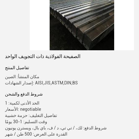
الصفيحة الفولاذية ذات التجويف الواحد
تفاصيل المنتج
مكان المنشأ: الصين
إصدار الشهادات: AISI,JIS,ASTM,DIN,BS
شروط الدفع والشحن
الحد الأدنى لكمية: 1
الأسعار: negotiable
تفاصيل التغليف: حزمة خشبية
وقت التسليم: 1-30 يومًا
شروط الدفع: لك، / تي تي، د / ف، باي بال، ويسترن يونيون
القدرة على العرض: 500 طن / شهر