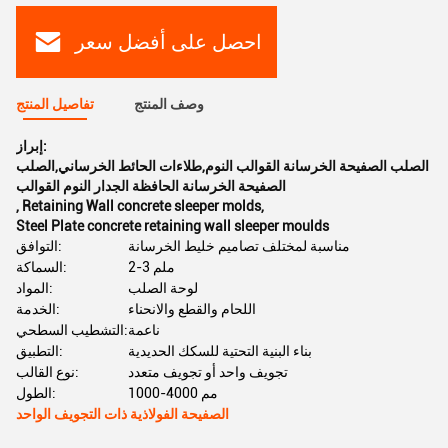
احصل على أفضل سعر
وصف المنتج
تفاصيل المنتج
إبراز:
الصلب الصفيحة الخرسانة القوالب النوم,طلاءات الحائط الخرساني,الصلب
الصفيحة الخرسانة الحافظة الجدار النوم القوالب
,
Retaining Wall concrete sleeper molds
,
Steel Plate concrete retaining wall sleeper moulds
مناسبة لمختلف تصاميم خليط الخرسانة
التوافق:
2-3 ملم
السماكة:
لوحة الصلب
المواد:
اللحام والقطع والانحناء
الخدمة:
ناعمة
التشطيب السطحي:
بناء البنية التحتية للسكك الحديدية
التطبيق:
تجويف واحد أو تجويف متعدد
نوع القالب:
1000-4000 مم
الطول:
الصفيحة الفولاذية ذات التجويف الواحد