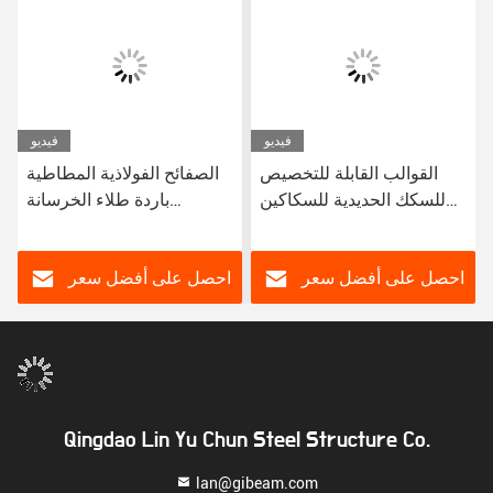
فيديو
فيديو
القوالب القابلة للتخصيص
الصفائح الفولاذية المطاطية
للسكك الحديدية للسكاكين
باردة طلاء الخرسانة
الخرسانية المسبقة الصب
المسبوق 2-3mm معيار
ASTM
احصل على أفضل سعر
احصل على أفضل سعر
Qingdao Lin Yu Chun Steel Structure Co.
lan@gibeam.com