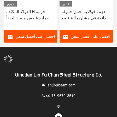
فيديو
فيديو
حزمة فولاذية تحمل حمولة
الفولاذ المكثف H حزمة
دائمة في مشاريع البناء مع
حرارة غطس مضاد للصدأ
خدمة لحام موثوق بها
الفولاذ الهيكلي لمشاريع البناء
احصل على أفضل سعر
احصل على أفضل سعر
Qingdao Lin Yu Chun Steel Structure Co.
lan@gibeam.com
44-75-9670-3510