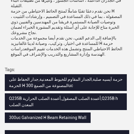
في الجدران الداعمة ، أساسات الجسور ، وغيرها من تطبيقات البناء
الثقيلة.
نحن نقدم دعمًا تقنيًا شاملًا لمنتج الحائط الاحتياطي من حزمة H
المصقولة ، بما في ذلك المساعدة في التصميم ، وإرشادات التثبيت ،
وتوصيات الصيانة المستمرة.فريقنا من المهندسين والفنيين ذوي
الخبرة متاح للإجابة على أي أسئلة وتقديم المشورة الخبراء لضمان
نجاح مشروعك.
بالإضافة إلى الدعم الفني، نحن نقدم أيضا مجموعة من الخدمات
للمساعدة في اختيار، وتركيب، وصيانة لدينا غالفانيزيد H حزمة
الحائط الاحتياطي المنتج.وتشمل هذه الخدمات تقييم الموقعدراسات
الهندسة وإدارة المشاريع والتدريب والإشراف في الموقع.
Tags:
حزمة آيسيه صلبة,الجدار المقاوم للخيوط المعدنية,جدار الحفاظ على
الحزمة H المصنوعة من الصمغ 300uc
Q235B أعمدة الصلب المصقول,أعمدة الصلب الحرارية,Q235B h
المعدن الصلب
300uc Galvanized H Beam Retaining Wall