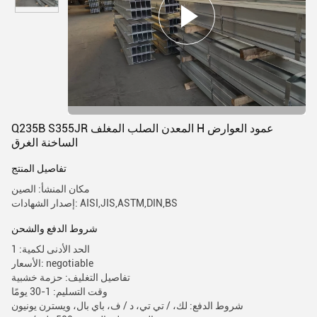
Q235B S355JR المعدن الصلب المغلف H عمود العوارض
الساخنة الغرق
تفاصيل المنتج
مكان المنشأ: الصين
إصدار الشهادات: AISI,JIS,ASTM,DIN,BS
شروط الدفع والشحن
الحد الأدنى لكمية: 1
الأسعار: negotiable
تفاصيل التغليف: حزمة خشبية
وقت التسليم: 1-30 يومًا
شروط الدفع: لك، / تي تي، د / ف، باي بال، ويسترن يونيون