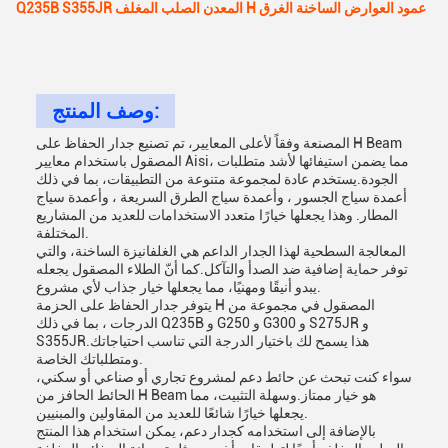
Q235B S355JR المعدن الصلب المغلف H عمود العوارض الساخنة الغرق
وصف المنتج:
المصنعة وفقاً لأعلى المعايير، تم تصنيع جدار الحفاظ على H Beam
المصقول باستخدام معايير Aisi، مما يضمن استيفائها لأشد متطلبات
الجودة.يستخدم عادة لمجموعة متنوعة من التطبيقات، بما في ذلك
أعمدة سياج الجسور ، وأعمدة سياج الطرق السريعة ، وأعمدة سياج
المطار. وهذا يجعلها خيارًا متعدد الاستخدامات للعديد من المشاريع
المختلفة.
المعالجة السطحية لهذا الجدار الداعم هي الغلفانيزة الساخنة، والتي
توفر حماية إضافية ضد الصدأ والتآكل.كما أنّ الطلاء المصقول يجعله
يبدو أنيقًا ومهنيًا، مما يجعلها خيار جذاب لأي مشروع.
يتوفر جدار الحفاظ على الحزمة H المصقول في مجموعة من
الدرجات ، بما في ذلك Q235B و G250 و G300 و S275JR و
S355JR.هذا يسمح لك باختيار الدرجة التي تناسب احتياجاتك
ومتطلباتك الخاصة.
سواء كنت تبحث عن حائط دعم لمشروع تجاري أو صناعي أو سكني،
الحائط الحافز من H Beam هو خيار ممتاز.وسهلة التثبيت، مما
يجعلها خيارًا شائعًا للعديد من المقاولين والمبنيين.
بالإضافة إلى استخدامه كجدار دعم، يمكن استخدام هذا المنتج