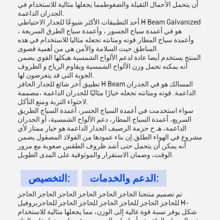
أن يتحمل الأحمال الثقيلة والضغوطمما يجعلها مثالية للاستخدام في
الجدران الداعمة.
أحد التطبيقات الأكثر شيوعًا للجدار الاحتياطي H Beam Galvanized
هو في أعمدة سياج الجسور ، وأعمدة سياج الطرق السريعة ،
وأعمدة سياج المطار.قوته ومتانته تجعله مثاليا للاستخدام في هذه
المناطق حيث السلامة والأمن هي من أهمية قصوى.
المنتج يستخدم أيضا عادة لدعم الألواح الشمسية.هيكلها القوي يضمن
أنه يمكنه تحمل وزن الألواح الشمسية ويقاوم الرياح و الظروف
الجوية التي قد يتعرضون لها.
تطبيق آخر شائع للجدار الحافز H Beam المسالك هو في الجدران
الداعمة. قوته ومتانته تجعله خيارًا مثاليًا للجدران الداعمة ،مصممة
لاحتواء التربة ومنع التآكل.
سواء استخدمت في أعمدة السياج الجسر، أعمدة السياج الطريق
السريع، أعمدة السياج المطار، دعم الألواح الشمسية، أو الجدران
الداعمة، هـ ح حزمة الرصيف الجدار الداعمة هو خيار ممتاز لأي
مشروع في الهواء الطلق.إن بناء عمودها من الفولاذ المصقول يضمن
أنه يمكن أن يتحمل حتى أشد ظروف الطقس صعوبة مع مرور
الوقت، وضمان الاستقرار والموثوقية على المدى الطويل.
الدعم والخدمات:
التخصيص:
تم تصميم منتجنا الحاجز الحاجز الحاجز الحاجز الحاجز الحاجز
للحاجز الحاجز للحاجز الحاجز للحاجز الحاجز للحاجزبروفيل H-
شكل يوفر نسبة قوة عالية إلى الوزن، مما يجعلها مثالية للاستخدام