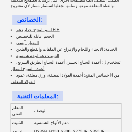
الصلب المغلف أيضًا لتطبيقات أخرى، مثل ترسانة الصفائح المغلفة
والقناة المغلفة.تنوعها ومتانتها تجعلها استثمار ممتاز لأي مشروع.
الخصائص:
اسم المنتج: جدار دعم H H
الحجم: قابلة للتخصيص
المعيار: آيسي
الخدمة: الانحناء واللحام والإفراج عن الملفات والقطع والطعن
التثبيت: دعم لوحة شمسية
تستخدم ل: أعمدة السياج الجسر، أعمدة السياج الطريق السريع،
أعمدة السياج المطار
خصائص المنتج: أعمدة الفولاذ المغلفة، ورق مغلفة، عمود H من
الفولاذ المغلف
المعلمات التقنية:
المعلم
الوصف
التقني
دعم الألواح الشمسية
التثبيت
Q235B، G250, G300، S275JR، S355JR
الدرجة