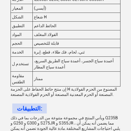
(أيسي)
المعيار
شعاع H
الشكل
الحائط الداعم
التطبيق
الفولاذ المغلف
المواد
قابلة للتخصيص
الحجم
ثني، لحام، فك طلاء، قطع، إبرة
الخدمة
أعمدة سياج الجسر، أعمدة سياج الطريق السريع،
تستخدم ل
أعمدة سياج المطار
مقاومة
ممتاز
الطقس
إن منتج حائط الحفاظ على الحزمة H المصنوع من الحزم الفولاذية
المصنعة أو الحزم المعدنية المصنعة أو الحزم الفولاذية المصنعة.
التطبيقات:
ويأتي المنتج في مجموعة متنوعة من الدرجات بما في ذلك Q235B
و G250 و G300 و S275JR و S355JR ، مما يضمن أنه يمكن أن
يلبي احتياجات المشاريع المختلفة.مادة عالية الجودة تضمن أنه يمكن