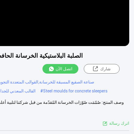
الصلبة البلاستيكية الخرسانة الحا
شارك
اتصل الآن
صناعة الصقيع المسبقة للخرسانة,القوالب المتعددة الت
Steel moulds for concrete sleepers
#
القالب المعدني للجد
وصف المنتج: صُمّمَت صُوّرَات الخرسانة المُقدّمة من قبل شركتنا لتلبية أعل
اترك رسالة