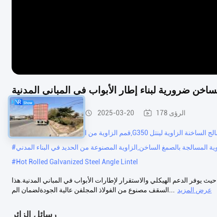
اخن ضرورية لبناء إطار الأبواب في المباني المدنية
178 الرؤى
2025-03-20
زاوية الفولاذ المعالج
مغلف,الصلب المسالج الساخنة الزاوية لينتل
#
اوية المسالجة بالصمغ الساخن,الزاوية المصنوعة من الحديد في البناء المدني
#
#
Hot Rolled Galvanized Steel Angle Lintel
 حيث يوفر الدعم الهيكلي والاستقرار لإطارات الأبواب في المباني المدنية.هذا
عرض المزيد
السقف مصنوع من الفولاذ المجلفن عالية الجودةلضمان الم...
رسائل الزائر