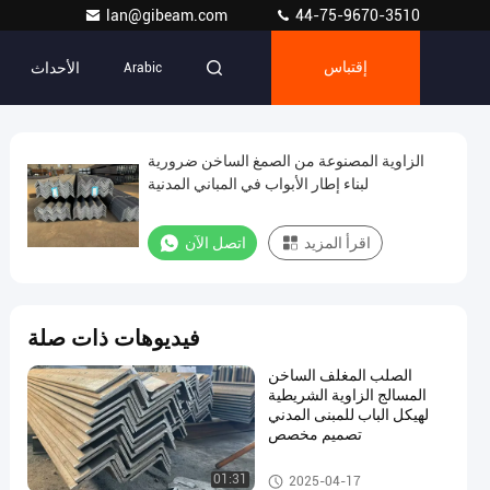
lan@gibeam.com
44-75-9670-3510
الأحداث
إقتباس
Arabic
الزاوية المصنوعة من الصمغ الساخن ضرورية
لبناء إطار الأبواب في المباني المدنية
اقرأ المزيد
اتصل الآن
فيديوهات ذات صلة
الصلب المغلف الساخن
المسالج الزاوية الشريطية
لهيكل الباب للمبنى المدني
تصميم مخصص
زاوية الفولاذ المعالج
01:31
2025-04-17